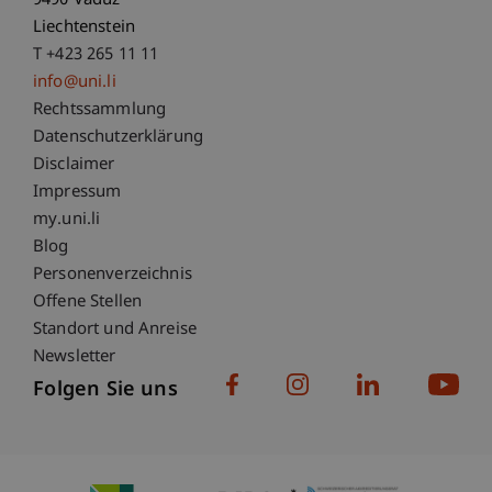
9490 Vaduz
Liechtenstein
T +423 265 11 11
info@uni.li
Fußzeile Rechtliche Hinweise
Rechtssammlung
Datenschutzerklärung
Disclaimer
Impressum
Fußzeile Subdomain-Verzeichnis
my.uni.li
Blog
Personenverzeichnis
Offene Stellen
Standort und Anreise
Newsletter
Folgen Sie uns