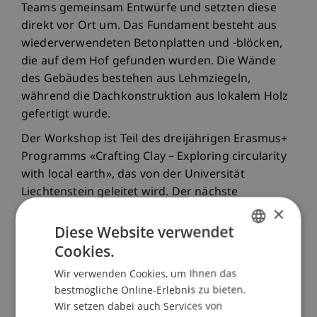
Teams gemeinsam Entwürfe und setzten diese
direkt vor Ort um. Das Fundament besteht aus
wiederverwendeten Betonplatten und -blöcken,
die auf dem Hof gefunden wurden. Die Wände
des Gebäudes bestehen aus Lehmziegeln,
während die Dachkonstruktion aus lokalem Holz
gefertigt wurde.
Der Workshop ist Teil des dreijährigen Erasmus+
Programms «Crafting Clay – Exploring circularity
with local earth», das von der Universität
Liechtenstein geleitet wird. Der nächste
×
Workshop findet im September 2026 in
Trondheim, Norwegen statt.
Diese Website verwendet
Cookies.
GERMAN
Wir verwenden Cookies, um Ihnen das
ENGLISH
bestmögliche Online-Erlebnis zu bieten.
Wir setzen dabei auch Services von