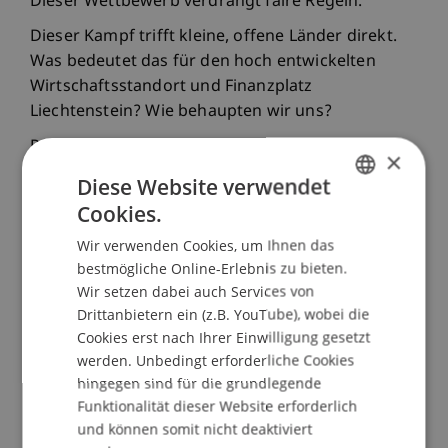
Dieser Wettbewerb verdrängt faire Regeln.
Dieser Kampf trifft kleine, offene Länder direkt.
Was bedeutet das für den hoch entwickelten
Wirtschaftsstandort und Finanzplatz
Liechtenstein? Wie behaupten wir uns?
Prof. Dr. Martin Wenz liefert Antworten. Er hält
×
am Mittwoch, 22. April 2026, das Referat zum
Diese Website verwendet
Thema „Neue Weltsteuerordnung - Konzeption
Cookies.
GERMAN
und Auswirkungen auf Liechtenstein“. Der
Wir verwenden Cookies, um Ihnen das
Steuerexperte ordnet die neuen globalen Regeln
ENGLISH
bestmögliche Online-Erlebnis zu bieten.
klar ein. Er zeigt strategische Wege auf. Er
Wir setzen dabei auch Services von
beweist, wie unser Land in diesem kompetitiven
Drittanbietern ein (z.B. YouTube), wobei die
Umfeld wettbewerbsfähig bleibt.
Cookies erst nach Ihrer Einwilligung gesetzt
Nach dem Impulsreferat folgt eine moderierte
werden. Unbedingt erforderliche Cookies
Diskussion. Die Peter Marxer Lecture Foundation
hingegen sind für die grundlegende
Funktionalität dieser Website erforderlich
ermöglicht diese Veranstaltungsreihe. Der Eintritt
und können somit nicht deaktiviert
ist frei.