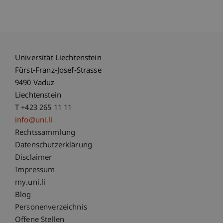
Universität Liechtenstein
Fürst-Franz-Josef-Strasse
9490 Vaduz
Liechtenstein
T +423 265 11 11
info@uni.li
Fußzeile Rechtliche Hinweise
Rechtssammlung
Datenschutzerklärung
Disclaimer
Impressum
Fußzeile Subdomain-Verzeichnis
my.uni.li
Blog
Personenverzeichnis
Offene Stellen