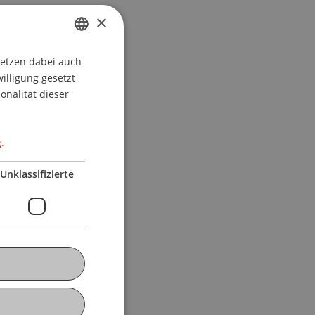
×
setzen dabei auch
GERMAN
willigung gesetzt
ENGLISH
onalität dieser
.
Unklassifizierte