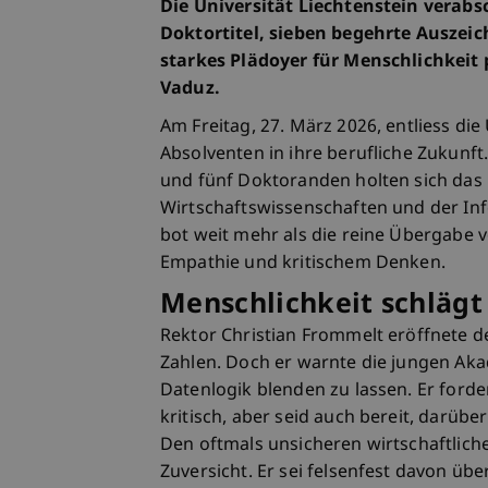
Die Universität Liechtenstein verabsc
Doktortitel, sieben begehrte Auszei
starkes Plädoyer für Menschlichkeit 
Vaduz.
Am Freitag, 27. März 2026, entliess di
Absolventen in ihre berufliche Zukunf
und fünf Doktoranden holten sich das R
Wirtschaftswissenschaften und der Info
bot weit mehr als die reine Übergabe 
Empathie und kritischem Denken.
Menschlichkeit schlägt 
Rektor Christian Frommelt eröffnete d
Zahlen. Doch er warnte die jungen Aka
Datenlogik blenden zu lassen. Er fordert
kritisch, aber seid auch bereit, darübe
Den oftmals unsicheren wirtschaftlich
Zuversicht. Er sei felsenfest davon übe