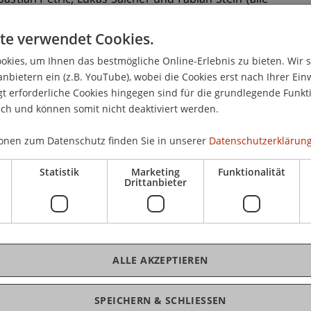
astian Petric, Lukas Salcher und Fabian Stein (alle
anwesenden Wirtschaftswissenschaftler Franzoi,
nspruchsvollen Dissertationen allesamt mit der
te verwendet Cookies.
“.
kies, um Ihnen das bestmögliche Online-Erlebnis zu bieten. Wir 
tschaft an der Feier absolute Spitzenleistungen im
anbietern ein (z.B. YouTube), wobei die Cookies erst nach Ihrer Ein
 erforderliche Cookies hingegen sind für die grundlegende Funkti
icherten sich in diesem Jahr die begehrten
ich und können somit nicht deaktiviert werden.
 und Architektenvereinigung (LIA)
ehrte
Linda
onen zum Datenschutz finden Sie in unserer
Datenschutzerklärung
brina Catharine Münzer
(Master of Science) als
r.
Statistik
Marketing
Funktionalität
Drittanbieter
sten Diplomarbeiten. Die Auszeichnungen gingen
in Betriebswirtschaftslehre) und
Michele
ormation Systems).
ALLE AKZEPTIEREN
band (LBV)
zeichnete
Yiwei Chen
(Bachelor of
 mit Vertiefung Finanzdienstleistungen) und
SPEICHERN & SCHLIESSEN
e in Finance) für die besten Notendurchschnitte