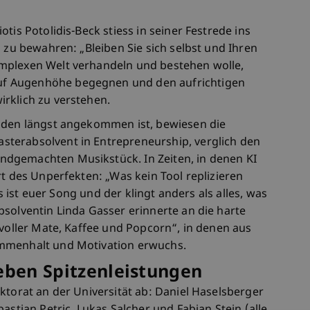
tis Potolidis-Beck stiess in seiner Festrede ins
g zu bewahren: „Bleiben Sie sich selbst und Ihren
mplexen Welt verhandeln und bestehen wolle,
f Augenhöhe begegnen und den aufrichtigen
rklich zu verstehen.
enden längst angekommen ist, bewiesen die
terabsolvent in Entrepreneurship, verglich den
dgemachten Musikstück. In Zeiten, in denen KI
rt des Unperfekten: „Was kein Tool replizieren
as ist euer Song und der klingt anders als alles, was
solventin Linda Gasser erinnerte an die harte
 voller Mate, Kaffee und Popcorn“, in denen aus
ammenhalt und Motivation erwuchs.
ieben Spitzenleistungen
ktorat an der Universität ab: Daniel Haselsberger