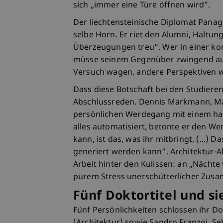
sich „immer eine Türe öffnen wird“.
Der liechtensteinische Diplomat Panagio
selbe Horn. Er riet den Alumni, Haltun
Überzeugungen treu“. Wer in einer ko
müsse seinem Gegenüber zwingend au
Versuch wagen, andere Perspektiven wi
Dass diese Botschaft bei den Studier
Abschlussreden. Dennis Markmann, Mas
persönlichen Werdegang mit einem han
alles automatisiert, betonte er den We
kann, ist das, was ihr mitbringt. (...) D
generiert werden kann“. Architektur-Ab
Arbeit hinter den Kulissen: an „Nächte
purem Stress unerschütterlicher Zus
Fünf Doktortitel und s
Fünf Persönlichkeiten schlossen ihr Do