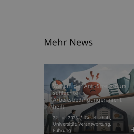
Mehr News
Warum der Anti-Stress-Kurs
schlechte
Arbeitsbedingungen nicht
heilt
22. Juli 2026
Gesellschaft
Universität
Verantwortung
Führung