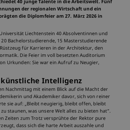
hiedet 40 junge Talente in die Arbeitswelt. Fünf
chnungen der regionalen Wirtschaft und ein
prägten die Diplomfeier am 27. März 2026 in
e Universität Liechtenstein 40 Absolventinnen und
t. 20 Bachelorstudierende, 15 Masterstudierende
üstzeug für Karrieren in der Architektur, den
rmatik. Die Feier im voll besetzten Auditorium
von Urkunden: Sie war ein Aufruf zu Neugier,
künstliche Intelligenz
en Nachmittag mit einem Blick auf die Macht der
demikerin und Akademiker davor, sich von reiner
e sie auf: „Bleibt neugierig, bleibt offen, bleibt
r zu staunen, was unsere Welt alles zu bieten hat“.
en Zeiten zum Trotz versprühte der Rektor pure
rzeugt, dass sich die harte Arbeit auszahle und