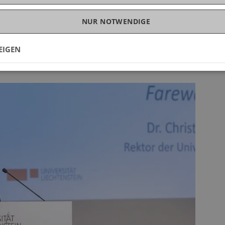
in Finance)sicherte sich den Preis für die
NUR NOTWENDIGE
 Studiengang Finance.
stiessen die frisch gebackenen Alumni gemeinsam
an.
EIGEN