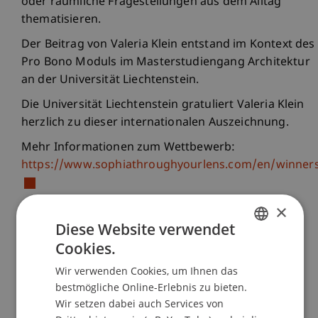
oder räumliche Fragestellungen aus dem Alltag
thematisieren.
Der Beitrag von Valeria Klein entstand im Kontext des
Pro Bono Moduls im Masterstudiengang Architektur
an der Universität Liechtenstein.
Die Universität Liechtenstein gratuliert Valeria Klein
herzlich zu dieser internationalen Auszeichnung.
Mehr Informationen zum Wettbewerb:
https://www.sophiathroughyourlens.com/en/winner
×
Diese Website verwendet
Cookies.
GERMAN
Wir verwenden Cookies, um Ihnen das
ENGLISH
bestmögliche Online-Erlebnis zu bieten.
Wir setzen dabei auch Services von