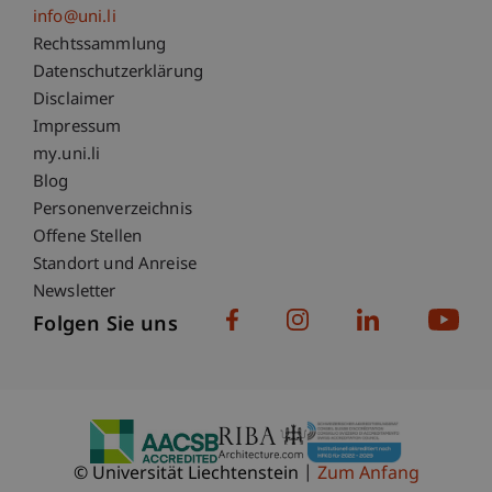
info@uni.li
Fußzeile Rechtliche Hinweise
Rechtssammlung
Datenschutzerklärung
Disclaimer
Impressum
Fußzeile Subdomain-Verzeichnis
my.uni.li
Blog
Personenverzeichnis
Offene Stellen
Standort und Anreise
Newsletter
Folgen Sie uns
© Universität Liechtenstein
Zum Anfang