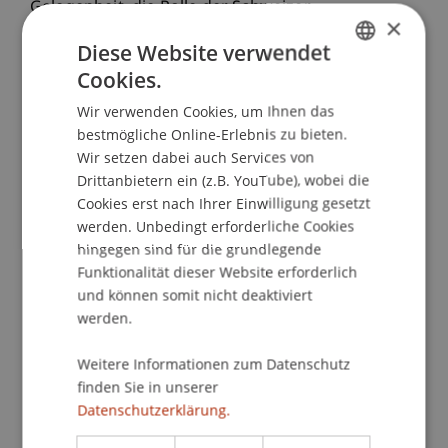
Gelegenheit, die Rolle der Schweizer
×
Gemeinschaft in Singapur zu beleuchten. Den
Diese Website verwendet
Abschluss bildete ein Treffen mit Gerald Ong,
Cookies.
dem Honorarkonsul der Schweiz, der die
GERMAN
wirtschaftlichen Verbindungen zwischen beiden
Wir verwenden Cookies, um Ihnen das
ENGLISH
Ländern erläuterte.
bestmögliche Online-Erlebnis zu bieten.
Wir setzen dabei auch Services von
Trotz des dichten Programms blieb Raum für
Drittanbietern ein (z.B. YouTube), wobei die
Networking und interkulturelle Eindrücke – ganz
Cookies erst nach Ihrer Einwilligung gesetzt
im Sinne des praxisnahen Lernansatzes des
werden. Unbedingt erforderliche Cookies
Masterprogramms. Die Teilnehmenden kehrten
hingegen sind für die grundlegende
mit frischen Perspektiven, wertvollen Kontakten
Funktionalität dieser Website erforderlich
und einem geschärften Blick auf die Chancen
und können somit nicht deaktiviert
innovativer Finanzlösungen im globalen Kontext
werden.
zurück.
Weitere Informationen zum Datenschutz
finden Sie in unserer
Datenschutzerklärung.