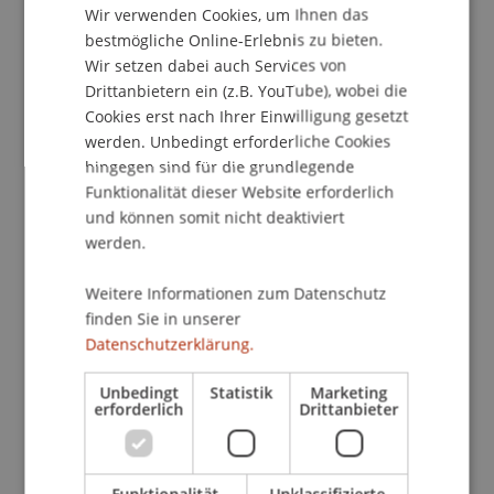
Wir verwenden Cookies, um Ihnen das
ENGLISH
Baugenossenschaft
Kooperative Grossstadt
.
bestmögliche Online-Erlebnis zu bieten.
Dort hat sie zukunftsweisende Wohnmodelle wie
Wir setzen dabei auch Services von
das «Nukleuswohnen» mitentwickelt. Dieses
Drittanbietern ein (z.B. YouTube), wobei die
Konzept erlaubt es, Wohnungen flexibel an
Cookies erst nach Ihrer Einwilligung gesetzt
veränderte Bedürfnisse anzupassen, ohne
werden. Unbedingt erforderliche Cookies
bauliche Eingriffe. Erstmals wurde es im
hingegen sind für die grundlegende
genossenschaftlichen Projekt «San Riemo» in
Funktionalität dieser Website erforderlich
und können somit nicht deaktiviert
München umgesetzt. Mit der Methode «
Open
werden.
Plan Open Decision
» (OP-OD) fördert sie
ausserdem neue Planungsprozesse, die auf
Weitere Informationen zum Datenschutz
kollektive Entscheidungen und Nachhaltigkeit im
finden Sie in unserer
Wohnungsbau abzielen.
Datenschutzerklärung.
Neue Schwerpunkte in Liechtenstein
Unbedingt
Statistik
Marketing
An der Universität Liechtenstein wird Reem
erforderlich
Drittanbieter
Almannai ihre Expertise in den Bereichen
Wohnen, Gesellschaft und Gemeinwohl
einbringen. Sie verbindet Forschung und Praxis,
Funktionalität
Unklassifizierte