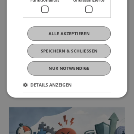
um drängende Fragen des Wohnens und der
Suffizienz mit innovativen Ansätzen zu
beantworten.
Die Universität freut sich auf die Impulse, die
ALLE AKZEPTIEREN
Reem Almannai in Lehre und Forschung setzen
wird, und heisst sie herzlich willkommen.
SPEICHERN & SCHLIESSEN
NUR NOTWENDIGE
DETAILS ANZEIGEN
Mehr News