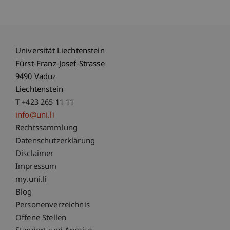
Universität Liechtenstein
Fürst-Franz-Josef-Strasse
9490 Vaduz
Liechtenstein
T +423 265 11 11
info@uni.li
Fußzeile Rechtliche Hinweise
Rechtssammlung
Datenschutzerklärung
Disclaimer
Impressum
Fußzeile Subdomain-Verzeichnis
my.uni.li
Blog
Personenverzeichnis
Offene Stellen