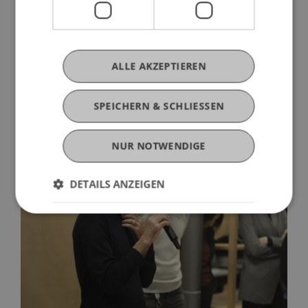
Die neuen Gesichter an der LSA: Felix Schaller, Dominic
Spalt, Sanna Kattenbeck, Lando Rossmaier, Reem
Almannai und Ivo Barão. (v.l.)
ALLE AKZEPTIEREN
SPEICHERN & SCHLIESSEN
NUR NOTWENDIGE
DETAILS ANZEIGEN