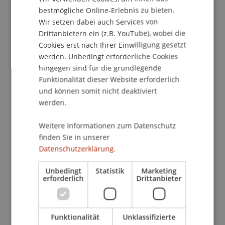
ENGLISH
Praxisdozenten.
bestmögliche Online-Erlebnis zu bieten.
Nach dem offiziellen Teil feierten Studierende,
Wir setzen dabei auch Services von
Mitarbeitende und Freunde der Universität im
Drittanbietern ein (z.B. YouTube), wobei die
Cookies erst nach Ihrer Einwilligung gesetzt
Red Pavilion. Die Abschiedsparty zu Ehren von Urs
werden. Unbedingt erforderliche Cookies
Meister bot Raum für Gespräche und einen
hingegen sind für die grundlegende
schwungvollen Start ins neue Semester
.
Funktionalität dieser Website erforderlich
und können somit nicht deaktiviert
werden.
Weitere Informationen zum Datenschutz
finden Sie in unserer
Datenschutzerklärung.
Unbedingt
Statistik
Marketing
erforderlich
Drittanbieter
Funktionalität
Unklassifizierte