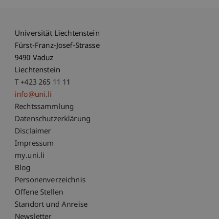
Universität Liechtenstein
Fürst-Franz-Josef-Strasse
9490 Vaduz
Liechtenstein
T +423 265 11 11
info@uni.li
Fußzeile Rechtliche Hinweise
Rechtssammlung
Datenschutzerklärung
Disclaimer
Impressum
Fußzeile Subdomain-Verzeichnis
my.uni.li
Blog
Personenverzeichnis
Offene Stellen
Standort und Anreise
Newsletter