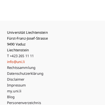
Universität Liechtenstein
Fürst-Franz-Josef-Strasse
9490 Vaduz
Liechtenstein
T +423 265 11 11
info@uni.li
Fußzeile Rechtliche Hinweise
Rechtssammlung
Datenschutzerklärung
Disclaimer
Impressum
Fußzeile Subdomain-Verzeichnis
my.uni.li
Blog
Personenverzeichnis