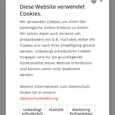
×
Vor allem die Verflechtung von wissenschaftlicher
Diese Website verwendet
und praktischer Expertise sowie die eloquente
Cookies.
GERMAN
Vortragsweise begeisterten die Teilnehmenden,
Wir verwenden Cookies, um Ihnen das
die im Anschluss an den Vortrag noch
ENGLISH
bestmögliche Online-Erlebnis zu bieten.
Gelegenheit hatten, Fragen zu stellen. Bei einem
Wir setzen dabei auch Services von
weihnachtlichen Apéro mit Glühwein und Maroni
Drittanbietern ein (z.B. YouTube), wobei die
klang der Themenabend stimmungsvoll aus.
Cookies erst nach Ihrer Einwilligung gesetzt
werden. Unbedingt erforderliche Cookies
hingegen sind für die grundlegende
Funktionalität dieser Website erforderlich
und können somit nicht deaktiviert
werden.
Weitere Informationen zum Datenschutz
finden Sie in unserer
Datenschutzerklärung.
Unbedingt
Statistik
Marketing
erforderlich
Drittanbieter