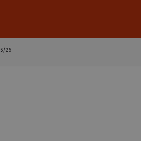
Anmelden
DE
EN
25/26