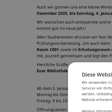
Auch wir gönnen uns eine kleine Winte
Dezember 2025, bis Sonntag, 4. Janu
Wir wünschen euch entspannte und er
kommt gut ins neue Jahr!
Allen Studierenden drücken wir fest d
Prüfungsvorbereitung. Um euch beim S
Room C001
sowie im
Erholungsraum 
mit, puzzelt gemeinsam und legt den P
Herzliche Grüße
Euer Bibliotheksteam
Diese Websi
Wir verwenden Coo
Services von Dritt
Ab dem 5. Januar sind unsere Servicez
werden. Unbedingt
Montag bis Donnerstag: 9 bis 17 Uhr
Website erforderl
Freitag: 9 bis 20 Uhr
Öffnungszeiten der Bibliothek
Weitere Informati