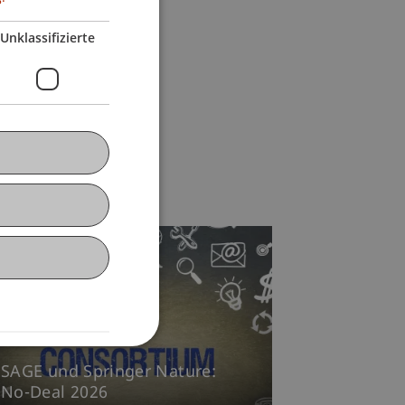
Unklassifizierte
SAGE und Springer Nature:
No-Deal 2026