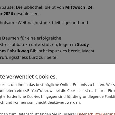
rpause: Die Bibliothek bleibt von
Mittwoch, 24.
ar 2026
geschlossen.
holsame Weihnachtstage, bleibt gesund und
ie Daumen für eine erfolgreiche
tressabbau zu unterstützen, liegen in
Study
am Fabrikweg
Bibliothekspuzzles bereit. Macht
rüfungsstress kurz zur Seite!
te verwendet Cookies.
kies, um Ihnen das bestmögliche Online-Erlebnis zu bieten. Wir 
anbietern ein (z.B. YouTube), wobei die Cookies erst nach Ihrer Ein
eiten wieder wie gewohnt:
 erforderliche Cookies hingegen sind für die grundlegende Funkti
ich und können somit nicht deaktiviert werden.
onen zum Datenschutz finden Sie in unserer
Datenschutzerklärung