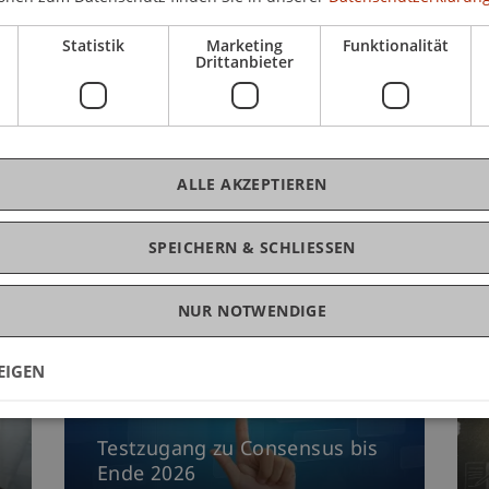
Statistik
Marketing
Funktionalität
Drittanbieter
t die Bibliothek geschlossen.
ALLE AKZEPTIEREN
SPEICHERN & SCHLIESSEN
NUR NOTWENDIGE
EIGEN
Testzugang zu Consensus bis
Ende 2026