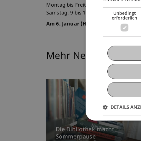
Montag bis Freitag: 9 bis 22 Uhr
Unbedingt
Samstag: 9 bis 18 Uhr
erforderlich
Am 6. Januar (Heilige drei Könige) is
Mehr News
DETAILS ANZ
Die Bibliothek macht
Sommerpause