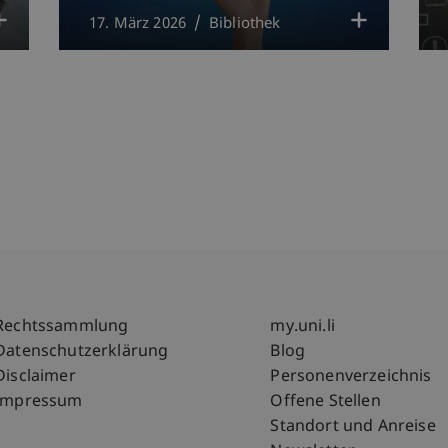
17. März 2026
Bibliothek
Fußzeile Rechtliche Hinweise
Fußzeile Su
Rechtssammlung
my.uni.li
Datenschutzerklärung
Blog
Disclaimer
Personenverzeichnis
Impressum
Offene Stellen
Standort und Anreise