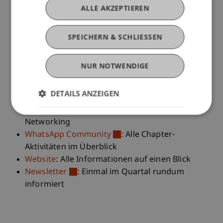
Bachelor Architektur | Abschluss 2021
ALLE AKZEPTIEREN
Project Manager | VynciTech
SPEICHERN & SCHLIESSEN
Community für alle Alumni
Alle Absolventinnen und Absolventen der
NUR NOTWENDIGE
Universität Liechtenstein sind eingeladen, sich
über die Angebote der Alumni-Community auf
dem Kanal ihrer Wahl zu informieren.
DETAILS ANZEIGEN
LinkedIn-Gruppe
: Events, Benefits und
Networking
WhatsApp Community
: Alle Chapter-
Aktivitäten im Überblick
Website
: Alle Informationen auf einen Blick
Newsletter
: Einmal im Quartal rundum
informiert