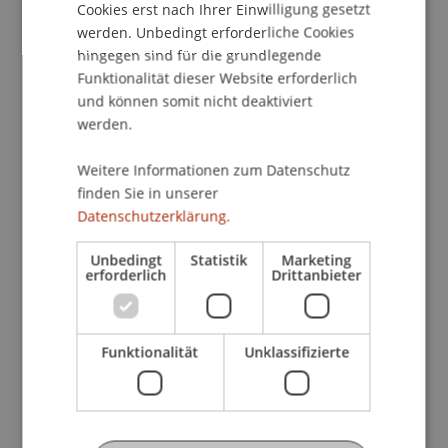
2023
Cookies erst nach Ihrer Einwilligung gesetzt
werden. Unbedingt erforderliche Cookies
Senior Consultant - IPO & Capital Market
hingegen sind für die grundlegende
Services | M&A Transaction Services | Deloitte
Funktionalität dieser Website erforderlich
Serena Keller
und können somit nicht deaktiviert
Bachelor Architektur | Abschluss 2020
werden.
TUM Chair of Building Technology and Climate
Responsive Design | Wissenschaftliche
Weitere Informationen zum Datenschutz
finden Sie in unserer
Mitarbeiterin Forschungsprojekt 'NEBourhoods',
Datenschutzerklärung.
'ASCEND'
Stephan Niemann
Unbedingt
Statistik
Marketing
erforderlich
Drittanbieter
Master Wirtschaftsinformatik | Abschluss 2021
Platform and BG Advisory Manager | Accenture
Marisela Romero
Funktionalität
Unklassifizierte
Master Architecture | Abschluss 2021
Architect, Tschabrun Ingenieur
Carla Sauvant