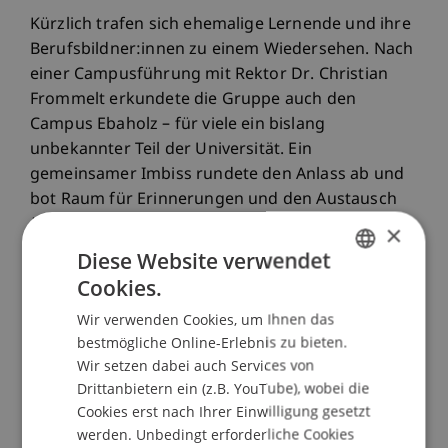
Kürzlich trafen sich ehemalige Lernende und ihre
Berufsbildner:innen zu einem Wiedersehen. Nach
einer Campusführung mit Rektor Dr. Christian
Frommelt erkundete die Gruppe auch den
Campus Ebaholz – für viele ein bislang
unbekannter Teil der Universität. Ein
gemeinsamer Imbiss rundete den Anlass ab und
bot Raum für Erinnerungen und den Austausch
über aktuelle berufliche Wege.
×
Diese Website verwendet
Ab 2026 übernimmt Fabienne Vils die
Cookies.
Verantwortung für das Lehrlingswesen und wird
GERMAN
die KV-Reform an der Universität umsetzen.
Wir verwenden Cookies, um Ihnen das
ENGLISH
bestmögliche Online-Erlebnis zu bieten.
Wir setzen dabei auch Services von
Drittanbietern ein (z.B. YouTube), wobei die
Cookies erst nach Ihrer Einwilligung gesetzt
werden. Unbedingt erforderliche Cookies