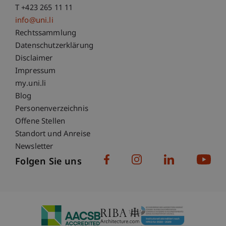
T +423 265 11 11
info@uni.li
Fußzeile Rechtliche Hinweise
Rechtssammlung
Datenschutzerklärung
Disclaimer
Impressum
Fußzeile Subdomain-Verzeichnis
my.uni.li
Blog
Personenverzeichnis
Offene Stellen
Standort und Anreise
Newsletter
Folgen Sie uns