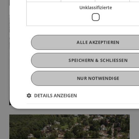
Unklassifizierte
ALLE AKZEPTIEREN
SPEICHERN & SCHLIESSEN
Achtsamkeit und Selbstführung: Neue
NUR NOTWENDIGE
Studie zeigt Wege aus der Stressfalle
20. Juli 2026
Forschung
Forschende
DETAILS ANZEIGEN
Universität
Führung