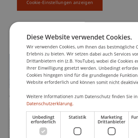
Cookie-Einstellungen anzeigen
Diese Website verwendet Cookies.
Mehr News
Wir verwenden Cookies, um Ihnen das bestmögliche O
Erlebnis zu bieten. Wir setzen dabei auch Services vo
Drittanbietern ein (z.B. YouTube), wobei die Cookies e
Ihrer Einwilligung gesetzt werden. Unbedingt erforde
Cookies hingegen sind für die grundlegende Funktiona
Website erforderlich und können somit nicht deaktivi
Weitere Informationen zum Datenschutz finden Sie in
Datenschutzerklärung.
Warum der Anti-Stress-Kurs schlechte
Unbedingt
Statistik
Marketing
Fun
Arbeitsbedingungen nicht heilt
erforderlich
Drittanbieter
22. Juli 2026
Gesellschaft
Universität
Verantwortung
Führung