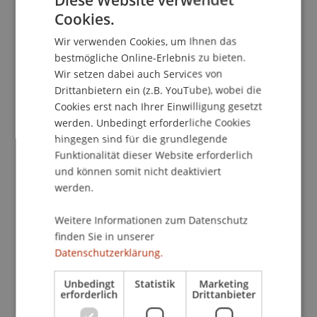
und übertrifft den langjährigen Durchschnitt von
Cookies.
229 Neueinschreibungen der Jahre 2013 bis 2024.
GERMAN
Diese Entwicklung ist besonders erfreulich, da die
Wir verwenden Cookies, um Ihnen das
ENGLISH
Studierendenzahlen an verschiedenen
bestmögliche Online-Erlebnis zu bieten.
Universitäten in Deutschland und Österreich
Wir setzen dabei auch Services von
dieses Jahr voraussichtlich rückläufig sein
Drittanbietern ein (z.B. YouTube), wobei die
werden. Die Qualität der Lehre und Forschung
Cookies erst nach Ihrer Einwilligung gesetzt
werden. Unbedingt erforderliche Cookies
wird durch internationale Akkreditierungen
hingegen sind für die grundlegende
bestätigt, etwa die Re-Akkreditierung der
Funktionalität dieser Website erforderlich
Architekturstudiengänge durch das Royal
und können somit nicht deaktiviert
Institute of British Architects (RIBA) im Jahr 2024.
werden.
Die Universität zieht Studierende aus über 40
Nationen an, was ihre Internationalität
Weitere Informationen zum Datenschutz
unterstreicht.
finden Sie in unserer
Datenschutzerklärung.
Trotz der guten Zahlen betont Rektor Frommelt,
dass „die Uni Liechtenstein sich in einem sehr
Unbedingt
Statistik
Marketing
kompetitiven Umfeld bewegt". Mit Blick auf die
erforderlich
Drittanbieter
Zukunft sei das oberste Ziel, „dieses Niveau zu