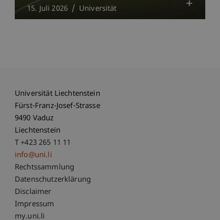
15. Juli 2026
Universität
Universität Liechtenstein
Fürst-Franz-Josef-Strasse
9490 Vaduz
Liechtenstein
T +423 265 11 11
info@uni.li
Fußzeile Rechtliche Hinweise
Rechtssammlung
Datenschutzerklärung
Disclaimer
Impressum
Fußzeile Subdomain-Verzeichnis
my.uni.li