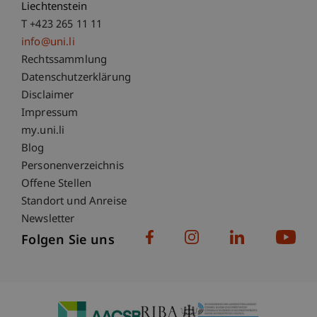
Liechtenstein
T +423 265 11 11
info@uni.li
Fußzeile Rechtliche Hinweise
Rechtssammlung
Datenschutzerklärung
Disclaimer
Impressum
Fußzeile Subdomain-Verzeichnis
my.uni.li
Blog
Personenverzeichnis
Offene Stellen
Standort und Anreise
Newsletter
Folgen Sie uns