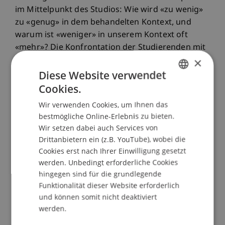
im Mittelpunkt des Studios: Wie wird «zu wenig»
zu «genug» in dem behandelten Kontext, und
warum ist «weniger» in unserem Kontext oft
«mehr»? Die Konfrontation der Studierenden mit
×
einer benachteiligten Nutzergruppe aus einer
anderen Kultur fordert sie heraus, sich einem
Diese Website verwendet
Entwurf mit grösserer Sensibilität und Empathie
Cookies.
GERMAN
zu nähern, als sie es gewohnt sind.
Wir verwenden Cookies, um Ihnen das
ENGLISH
Die Auseinandersetzung mit einem fremden
bestmögliche Online-Erlebnis zu bieten.
Wir setzen dabei auch Services von
Kontext fordert die Studierenden heraus, sich mit
Drittanbietern ein (z.B. YouTube), wobei die
einer neuen Kultur auseinanderzusetzen und sich
Cookies erst nach Ihrer Einwilligung gesetzt
dabei ihrer eigenen Herkunft und Privilegien
werden. Unbedingt erforderliche Cookies
bewusster zu werden. Es handelt sich dabei
hingegen sind für die grundlegende
keineswegs um einen Wissenstransfer vom
Funktionalität dieser Website erforderlich
Globalen Norden in den Globalen Süden, sondern
und können somit nicht deaktiviert
vielmehr um eine bilaterale Wissensproduktion,
werden.
um globale Herausforderungen anzugehen, die