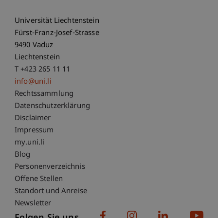
Universität Liechtenstein
Fürst-Franz-Josef-Strasse
9490 Vaduz
Liechtenstein
T +423 265 11 11
info@uni.li
Fußzeile Rechtliche Hinweise
Rechtssammlung
Datenschutzerklärung
Disclaimer
Impressum
Fußzeile Subdomain-Verzeichnis
my.uni.li
Blog
Personenverzeichnis
Offene Stellen
Standort und Anreise
Newsletter