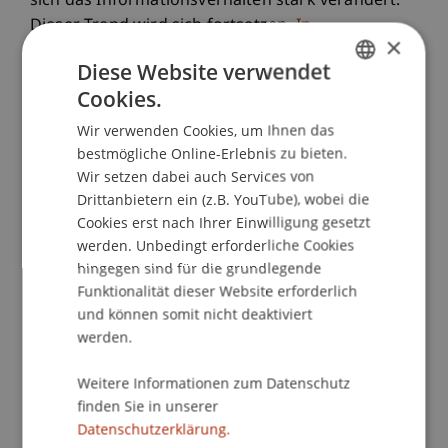
sich das Informationsverhalten stark verändert.
Dieser Trend wird sich fortsetzen.
In
×
Liechtenstein ist die Nutzung traditioneller
Diese Website verwendet
Massenmedien und deren Reichweite im
Cookies.
internationalen Vergleich hoch
. Das
GERMAN
Informationsverhalten ändert sich aber auch hier.
Wir verwenden Cookies, um Ihnen das
ENGLISH
Einerseits steigt der Anteil an nachrichtenmüden
bestmögliche Online-Erlebnis zu bieten.
Menschen, andererseits gewinnen soziale Medien
Wir setzen dabei auch Services von
Drittanbietern ein (z.B. YouTube), wobei die
an Relevanz. Die steigende Bedeutung sozialer
Cookies erst nach Ihrer Einwilligung gesetzt
Medien für die politische Information birgt vor
werden. Unbedingt erforderliche Cookies
allem drei Risiken:
hingegen sind für die grundlegende
Falschmeldungen und gezielte
Funktionalität dieser Website erforderlich
Desinformation treten häufiger auf.
und können somit nicht deaktiviert
Algorithmen steuern die Medienvorschläge,
werden.
was zu Filterblasen führt.
Weitere Informationen zum Datenschutz
Die Informationsangebote in sozialen Medien
finden Sie in unserer
haben meist keinen direkten Bezug zu
Datenschutzerklärung.
Liechtenstein, was zu einer Entfremdung von