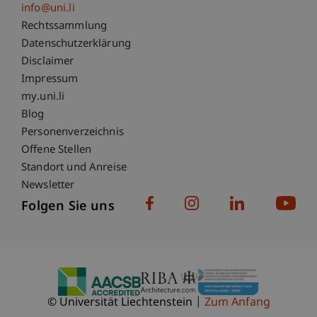
info@uni.li
Fußzeile Rechtliche Hinweise
Rechtssammlung
Datenschutzerklärung
Disclaimer
Impressum
Fußzeile Subdomain-Verzeichnis
my.uni.li
Blog
Personenverzeichnis
Offene Stellen
Standort und Anreise
Newsletter
Folgen Sie uns
© Universität Liechtenstein
Zum Anfang