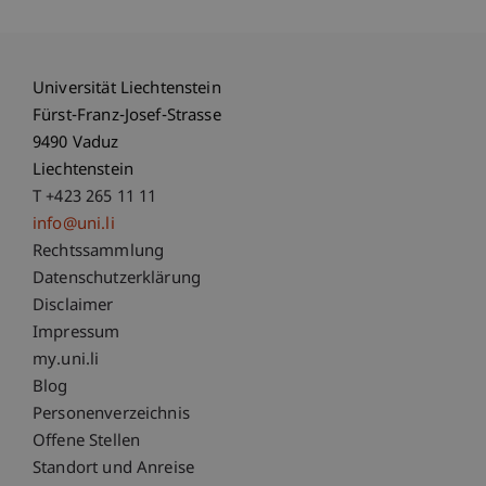
Universität Liechtenstein
Fürst-Franz-Josef-Strasse
9490 Vaduz
Liechtenstein
T +423 265 11 11
info@uni.li
Fußzeile Rechtliche Hinweise
Rechtssammlung
Datenschutzerklärung
Disclaimer
Impressum
Fußzeile Subdomain-Verzeichnis
my.uni.li
Blog
Personenverzeichnis
Offene Stellen
Standort und Anreise