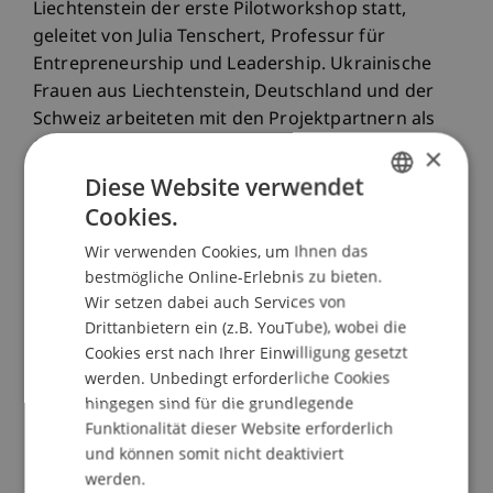
Liechtenstein der erste Pilotworkshop statt,
geleitet von Julia Tenschert, Professur für
Entrepreneurship und Leadership. Ukrainische
Frauen aus Liechtenstein, Deutschland und der
Schweiz arbeiteten mit den Projektpartnern als
Coaches an ihren Projektideen. Schritt für Schritt
×
analysierten sie gesellschaftliche Probleme und
Diese Website verwendet
ihre Ursachen und definierten Zielgruppen.
Cookies.
GERMAN
Anschliessend bewerteten die Teilnehmerinnen
Wir verwenden Cookies, um Ihnen das
die Ideen nach Wirkung und Umsetzbarkeit,
ENGLISH
bestmögliche Online-Erlebnis zu bieten.
identifizierten zentrale Partner und erarbeiteten
Wir setzen dabei auch Services von
Finanzierungsmöglichkeiten. Den Abschluss
Drittanbietern ein (z.B. YouTube), wobei die
bildete ein Elevator Pitch, in dem die
Cookies erst nach Ihrer Einwilligung gesetzt
Teilnehmerinnen ihre Projektidee, den
werden. Unbedingt erforderliche Cookies
adressierten Bedarf und die beabsichtigte
hingegen sind für die grundlegende
Wirkung in einer Minute präsentierten.
Funktionalität dieser Website erforderlich
und können somit nicht deaktiviert
Die Resonanz war durchweg positiv: «Es war
werden.
unglaublich inspirierend», sagte eine