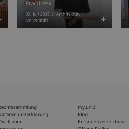
Practices»
03. Juli 2026
Architektur
Universität
Fußzeile Rechtliche Hinweise
Fußzeile Su
Rechtssammlung
my.uni.li
Datenschutzerklärung
Blog
Disclaimer
Personenverzeichnis