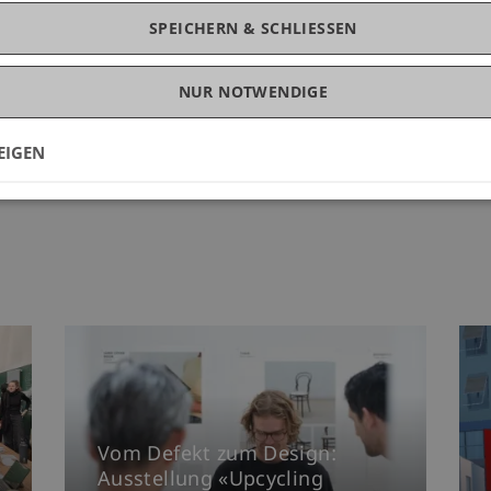
SPEICHERN & SCHLIESSEN
NUR NOTWENDIGE
EIGEN
Vom Defekt zum Design:
Ausstellung «Upcycling