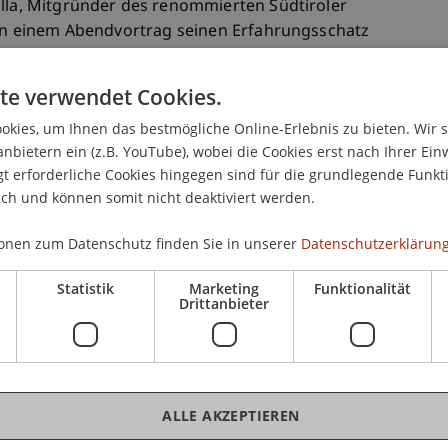
illa, Mitgründer des renommierten Südtiroler
, in einem Abendvortrag seinen Erfahrungsschatz
 School of Architecture.
 zeigte er auf, wie Tradition und Innovation in
te verwendet Cookies.
 Dialog treten können – durch die sensible
kies, um Ihnen das bestmögliche Online-Erlebnis zu bieten. Wir 
, handwerklicher Präzision und zeitgenössischer
anbietern ein (z.B. YouTube), wobei die Cookies erst nach Ihrer Ein
wussten und ortsbezogenen Bauens regte zu
 erforderliche Cookies hingegen sind für die grundlegende Funkti
ität und Nachhaltigkeit im alpinen Raum an.
ich und können somit nicht deaktiviert werden.
 für die Einladung und Organisation sowie an Armin
onen zum Datenschutz finden Sie in unserer
Datenschutzerklärung
licke in die Arbeit eines Büros, das mit Ruhe und
ltung steht.
Statistik
Marketing
Funktionalität
Drittanbieter
ALLE AKZEPTIEREN