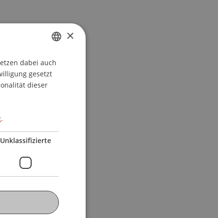
×
setzen dabei auch
GERMAN
willigung gesetzt
ENGLISH
onalität dieser
.
Unklassifizierte