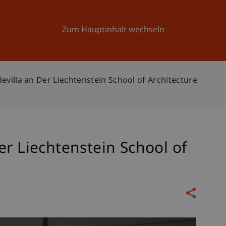
Forschung
Universität
Aktuelles
Zum Hauptinhalt wechseln
evilla an Der Liechtenstein School of Architecture
er Liechtenstein School of