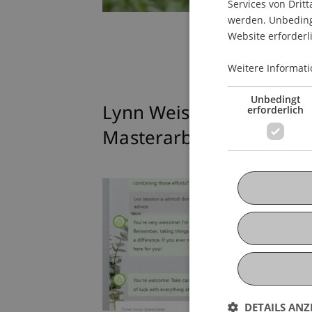
Services von Dritt
werden. Unbedingt
Website erforderl
Weitere Informati
Unbedingt
Lynn Weisker erhält Au
erforderlich
Masterarbeit
DETAILS ANZ