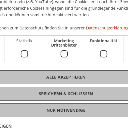
anbietern ein (z.B. YouTube), wobei die Cookies erst nach Ihrer Ein
 erforderliche Cookies hingegen sind für die grundlegende Funkti
ich und können somit nicht deaktiviert werden.
onen zum Datenschutz finden Sie in unserer
Datenschutzerklärung
Statistik
Marketing
Funktionalität
szeichnung für herausragende
Drittanbieter
ALLE AKZEPTIEREN
SPEICHERN & SCHLIESSEN
NUR NOTWENDIGE
EIGEN