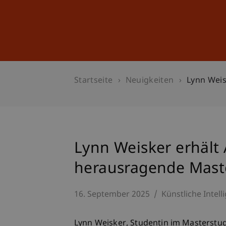
Studium
Weiterbildung
Startseite
Neuigkeiten
Lynn Weis
Lynn Weisker erhält
herausragende Mast
16. September 2025
Künstliche Intell
Lynn Weisker, Studentin im Masterstud