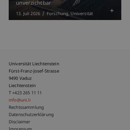
unverzichtbar
13. Juli 2026
Forschung
Universität
Universität Liechtenstein
Fürst-Franz-Josef-Strasse
9490 Vaduz
Liechtenstein
T +423 265 11 11
info@uni.li
Fußzeile Rechtliche Hinweise
Rechtssammlung
Datenschutzerklärung
Disclaimer
Impressum