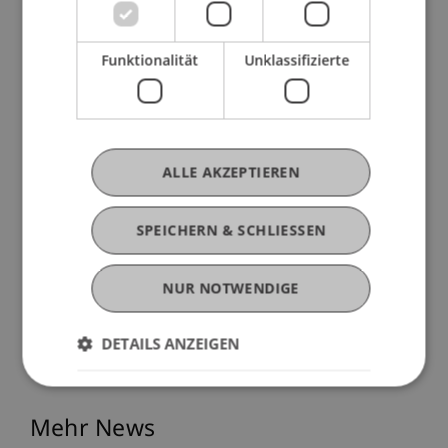
zukünftige Planungsprozesse bieten.
Funktionalität
Unklassifizierte
Das Projekt ist Teil des Wissens- und
Technologietransfers (WTT) an der Universität
Liechtenstein. Es zeigt exemplarisch, wie
Studierende durch forschungsbasierte Lehre
ALLE AKZEPTIEREN
einen aktiven Beitrag zur regionalen
Raumentwicklung leisten können – und wie
SPEICHERN & SCHLIESSEN
Gemeinden von der Zusammenarbeit mit der
Universität profitieren.
NUR NOTWENDIGE
DETAILS ANZEIGEN
Mehr News