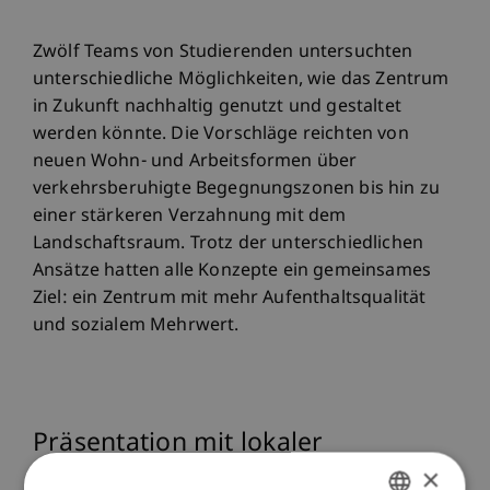
Zwölf Teams von Studierenden untersuchten
unterschiedliche Möglichkeiten, wie das Zentrum
in Zukunft nachhaltig genutzt und gestaltet
werden könnte. Die Vorschläge reichten von
neuen Wohn- und Arbeitsformen über
verkehrsberuhigte Begegnungszonen bis hin zu
einer stärkeren Verzahnung mit dem
Landschaftsraum. Trotz der unterschiedlichen
Ansätze hatten alle Konzepte ein gemeinsames
Ziel: ein Zentrum mit mehr Aufenthaltsqualität
und sozialem Mehrwert.
Präsentation mit lokaler
Verankerung
×