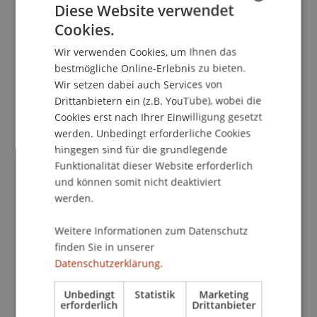
Diese Website verwendet
Cookies.
GERMAN
Die Ergebnisse wurden Anfang Juli 2025 im
Wir verwenden Cookies, um Ihnen das
Gemeindesaal Ruggell öffentlich vorgestellt. An
ENGLISH
bestmögliche Online-Erlebnis zu bieten.
der Präsentation nahmen Vertreterinnen und
Wir setzen dabei auch Services von
Vertreter der Verwaltung, des Gemeinderats
Drittanbietern ein (z.B. YouTube), wobei die
sowie zahlreiche interessierte Einwohnerinnen
Cookies erst nach Ihrer Einwilligung gesetzt
und Einwohner teil. Der Abend bot Raum für
werden. Unbedingt erforderliche Cookies
Diskussionen, Rückfragen und Rückmeldungen –
hingegen sind für die grundlegende
und wurde von allen Seiten positiv als
Funktionalität dieser Website erforderlich
konstruktiver Austausch gewertet.
und können somit nicht deaktiviert
werden.
Gemeindevorsteher Christian Öhri würdigte die
Weitere Informationen zum Datenschutz
intensive Auseinandersetzung mit der lokalen
finden Sie in unserer
Situation und das hohe Engagement der
Datenschutzerklärung.
Studierenden. Die vorgestellten Ansätze werden
Unbedingt
Statistik
Marketing
nun von der Gemeinde weiter geprüft und
erforderlich
Drittanbieter
können mögliche Anknüpfungspunkte für