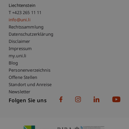
Liechtenstein
T +423 265 11 11
info@uni.li
Fußzeile Rechtliche Hinweise
Rechtssammlung
Datenschutzerklärung
Disclaimer
Impressum
Fußzeile Subdomain-Verzeichnis
my.uni.li
Blog
Personenverzeichnis
Offene Stellen
Standort und Anreise
Newsletter
Folgen Sie uns