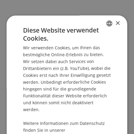
Direkte Demokratie und EWR-
×
Rechtssetzung
Diese Website verwendet
Cookies.
GERMAN
Wir verwenden Cookies, um Ihnen das
In der Schlussrunde diskutierte das Podium die
ENGLISH
bestmögliche Online-Erlebnis zu bieten.
Rolle direktdemokratischer Elemente in der EWR-
Wir setzen dabei auch Services von
Rechtssetzung. Formell wurde die direkte
Drittanbietern ein (z.B. YouTube), wobei die
Demokratie durch die EWR-Mitgliedschaft nicht
Cookies erst nach Ihrer Einwilligung gesetzt
eingeschränkt, da sowohl gegen die Übernahme
werden. Unbedingt erforderliche Cookies
eines EU-Rechtsaktes in das EWR-Abkommen als
hingegen sind für die grundlegende
auch gegen die Umsetzung eines EWR-Recht in
Funktionalität dieser Website erforderlich
ein nationales Gesetz das Referendum ergriffen
und können somit nicht deaktiviert
werden kann. Bis jetzt wurde aber noch nie ein
werden.
Referendum gegen die Übernahme eines EU-
Weitere Informationen zum Datenschutz
Rechtsaktes in das EWR-Abkommen ergriffen.
finden Sie in unserer
Nach der Meinung des Podiums unterstreicht