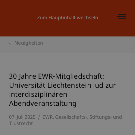
Zum Hauptinhalt wechseln
Neuigkeiten
30 Jahre EWR-Mitgliedschaft:
Universität Liechtenstein lud zur
interdisziplinären
Abendveranstaltung
07. Juli 2025
EWR
Gesellschafts-, Stiftungs- und
Trustrecht