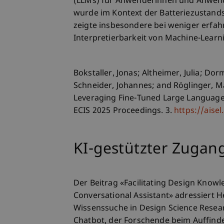
(LLMs) für Anwenderinnen und Anwende
wurde im Kontext der Batteriezustands
zeigte insbesondere bei weniger erfa
Interpretierbarkeit von Machine-Learn
Bokstaller, Jonas; Altheimer, Julia; Dorm
Schneider, Johannes; and Röglinger, Ma
Leveraging Fine-Tuned Large Language 
ECIS 2025 Proceedings. 3.
https://aise
KI-gestützter Zugan
Der Beitrag «Facilitating Design Knowl
Conversational Assistant» adressiert 
Wissenssuche in Design Science Resear
Chatbot, der Forschende beim Auffin