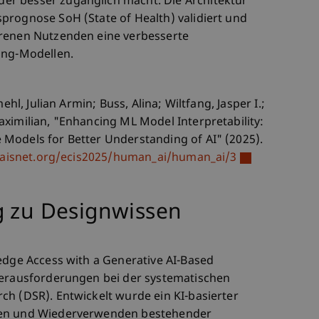
r besser zugänglich macht. Die Architektur
prognose SoH (State of Health) validiert und
hrenen Nutzenden eine verbesserte
ing-Modellen.
ehl, Julian Armin; Buss, Alina; Wiltfang, Jasper I.;
ximilian, "Enhancing ML Model Interpretability:
Models for Better Understanding of AI" (2025).
l.aisnet.org/ecis2025/human_ai/human_ai/3
g zu Designwissen
edge Access with a Generative AI-Based
Herausforderungen bei der systematischen
ch (DSR). Entwickelt wurde ein KI-basierter
den und Wiederverwenden bestehender