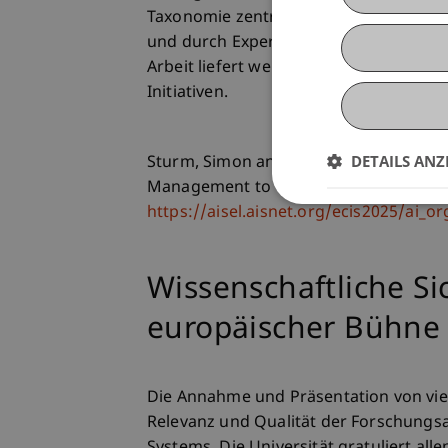
Taxonomie zentraler Gestaltungsentsc
und durch Expertinnen- und Expertenint
Arbeit liefert wertvolle Erkenntnisse 
Initiativen.
DETAILS ANZ
Sturm, Simon and van Giffen, Benjamin
Management to Govern AI: A Taxonomy 
https://aisel.aisnet.org/ecis2025/ai_or
Wissenschaftliche Si
europäischer Bühne
Die Annahme und Präsentation von vier
Relevanz und Qualität der Forschungsa