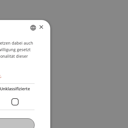
×
setzen dabei auch
GERMAN
willigung gesetzt
ENGLISH
onalität dieser
.
Unklassifizierte