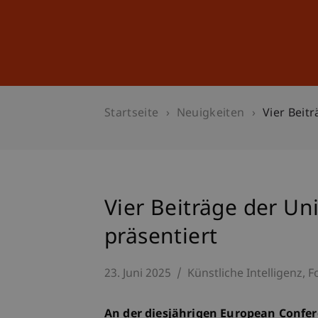
Studium
Weiterbildung
Startseite
Neuigkeiten
Vier Beit
Vier Beiträge der Un
präsentiert
23. Juni 2025
Künstliche Intelligenz
F
An der diesjährigen European Confer