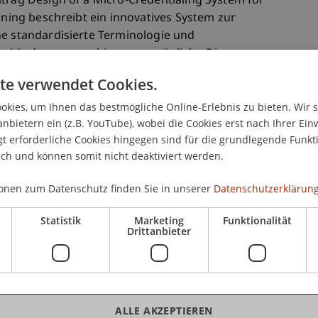
itrag Design of a Micro-Credentialing System for
aining beschreibt ein innovatives System zur
ne standardisierte Terminologie und
r Ländergrenzen hinweg ermöglicht. Die
 ersten Designzyklus mit Entwurfsprinzipien,
te verwendet Cookies.
on.
kies, um Ihnen das bestmögliche Online-Erlebnis zu bieten. Wir 
anbietern ein (z.B. YouTube), wobei die Cookies erst nach Ihrer Ein
Joseph; and Zourou, Katerina, "Design of a Micro-
 erforderliche Cookies hingegen sind für die grundlegende Funkti
ich und können somit nicht deaktiviert werden.
tion in Education and Training" (2025). ECIS 2025
rg/ecis2025/education/education/6
onen zum Datenschutz finden Sie in unserer
Datenschutzerklärung
Statistik
Marketing
Funktionalität
ement von KI-Initiativen
Drittanbieter
n Portfolio Management to Govern AI: A
it der Frage, wie Organisationen KI-Projekte
ALLE AKZEPTIEREN
 von fünf Fallstudien wurde eine mehrschichtige