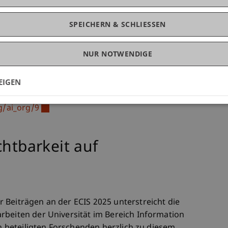
heidungen im AI Portfolio Management entwickelt
erviews sowie Praxisinterventionen validiert. Die
SPEICHERN & SCHLIESSEN
für Forschung und Praxis zur Governance von KI-
NUR NOTWENDIGE
EIGEN
, "How Organizations Design Portfolio
Approach" (2025). ECIS 2025 Proceedings. 9.
g/ai_org/9
chtbarkeit auf
 Beiträgen an der ECIS 2025 unterstreicht die
rbeiten der Universität im Bereich Information