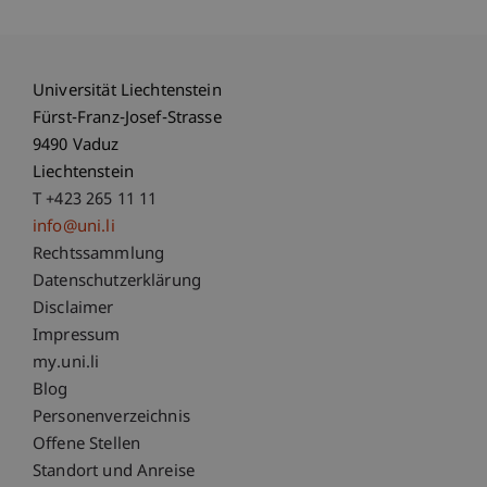
Universität Liechtenstein
Fürst-Franz-Josef-Strasse
9490 Vaduz
Liechtenstein
T +423 265 11 11
info@uni.li
Fußzeile Rechtliche Hinweise
Rechtssammlung
Datenschutzerklärung
Disclaimer
Impressum
Fußzeile Subdomain-Verzeichnis
my.uni.li
Blog
Personenverzeichnis
Offene Stellen
Standort und Anreise