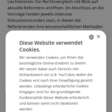
Liechtenstein: Ein Rechtsvergleich mit Blick auf
aktuelle Reformen» eröffnen. Im Anschluss an die
Vorträge fanden jeweils intensive
Diskussionsrunden statt, in denen die
Referierenden ihre wissenschaftlichen Methoden
und Ergebnisse verteidigten. Gleichzeitig
×
erhielten sie aus dem Publikum wertvolle
Diese Website verwendet
Anregungen für ihre weitere Forschung.
Cookies.
GERMAN
Wir verwenden Cookies, um Ihnen das
ENGLISH
bestmögliche Online-Erlebnis zu bieten.
«Doktorandenseminare schaffen einen
Wir setzen dabei auch Services von
geschützten Raum für wissenschaftlichen
Drittanbietern ein (z.B. YouTube), wobei die
Austausch und universitätsübergreifende
Cookies erst nach Ihrer Einwilligung gesetzt
Vernetzung. Promovierenden wird die
werden. Unbedingt erforderliche Cookies
einzigartige Möglichkeit geboten, ihre erzielten
hingegen sind für die grundlegende
Forschungsergebnisse im akademischen Rahmen
Funktionalität dieser Website erforderlich
vorzustellen und rechtliche Fragestellungen
und können somit nicht deaktiviert
anschliessend gemeinsam im Plenum zu
werden.