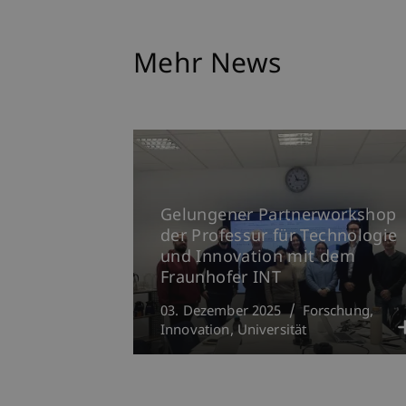
Mehr News
Gelungener Partnerworkshop
der Professur für Technologie
und Innovation mit dem
Fraunhofer INT
03. Dezember 2025
Forschung
Innovation
Universität