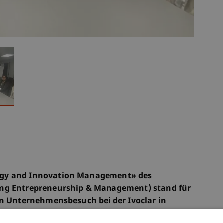
ogy and Innovation Management» des
ung Entrepreneurship & Management) stand für
in Unternehmensbesuch bei der Ivoclar in