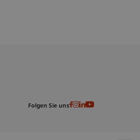
bdomain-Verzeichnis
Folgen Sie uns