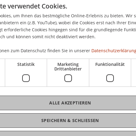
te verwendet Cookies.
Technologie- und Innovations- sowie
kies, um Ihnen das bestmögliche Online-Erlebnis zu bieten. Wir 
anbietern ein (z.B. YouTube), wobei die Cookies erst nach Ihrer Ein
ischen Dentalunternehmens konnte die
 erforderliche Cookies hingegen sind für die grundlegende Funkti
echtenstein auch viele Eindrücke aus dem
ich und können somit nicht deaktiviert werden.
ta-Kaffeebar-Besuch mitnehmen. Begleitet wurde
rmellini und Marie Scheuffele (beide von der
onen zum Datenschutz finden Sie in unserer
Datenschutzerklärung
).
Statistik
Marketing
Funktionalität
Drittanbieter
es momentan laufenden
plementierung einer neuartigen Programat-
e «Vorlesungstag» bei Ivoclar für die
n in die internen Innovationsaktivitäten des
ALLE AKZEPTIEREN
 den gesamten Weg von der Entstehung der Idee
sarbeitung des neuen Konzeptes bis hin zum
ktionsanlage auf und wurden nicht müde, die
SPEICHERN & SCHLIESSEN
n zu beantworten.