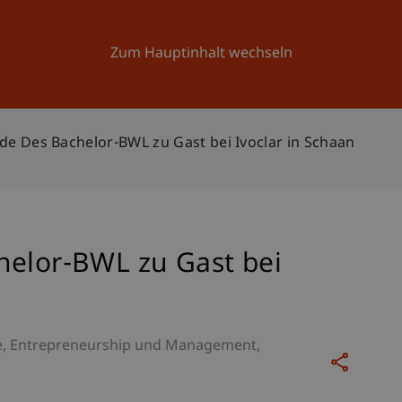
Forschung
Universität
Aktuelles
Zum Hauptinhalt wechseln
de Des Bachelor-BWL zu Gast bei Ivoclar in Schaan
helor-BWL zu Gast bei
e
Entrepreneurship und Management