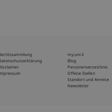
Fußzeile Rechtliche Hinweise
Fußzeile Su
Rechtssammlung
my.uni.li
Datenschutzerklärung
Blog
Disclaimer
Personenverzeichnis
Impressum
Offene Stellen
Standort und Anreise
Newsletter