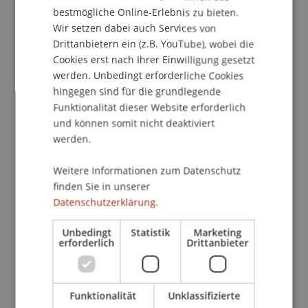
ENGLISH
Professur für Wirtschaftsstrafrecht, Compliance
bestmögliche Online-Erlebnis zu bieten.
und Digitalisierung und Senatsvorsitzende der
Wir setzen dabei auch Services von
Universität Liechtenstein. In ihrer Rolle als
Drittanbietern ein (z.B. YouTube), wobei die
Moderatorin wies sie auf aktuelle
Cookies erst nach Ihrer Einwilligung gesetzt
gesetzgeberische Entwicklungen im Bereich der
werden. Unbedingt erforderliche Cookies
Digitalisierung in der EU und im Fürstentum
hingegen sind für die grundlegende
Liechtenstein hin – insbesondere auf DORA, NIS II
Funktionalität dieser Website erforderlich
und können somit nicht deaktiviert
und das Cyber-Sicherheitsgesetz. Mag. Anton
werden.
Grones, Jurist und Techniker, beleuchtete in
seinem Referat die Rolle des Datenschutzes in
Weitere Informationen zum Datenschutz
global eingebetteten
finden Sie in unserer
Risikomanagementsystemen und ging dabei auch
Datenschutzerklärung.
auf den AI Act ein. Im letzten Vortrag der
spannenden Tagesveranstaltung widmete sich Dr.
Unbedingt
Statistik
Marketing
erforderlich
Drittanbieter
Michael Faske den Besonderheiten interner
Untersuchungen im digitalen Zeitalter. Im
Mittelpunkt stand der Einsatz von Generativer KI,
insbesondere ChatGPT. Die Teilnehmenden
Funktionalität
Unklassifizierte