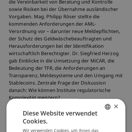
die Vereinbarkeit von Beratung und Kontrolle
sowie Risiken bei der Übernahme ausländischer
Vorgaben. Mag. Philipp Röser stellte die
kommenden Anforderungen der AML-
Verordnung vor – darunter neue Meldepflichten,
der Schutz des Geldwäschebeauftragten und
Herausforderungen bei der Identifikation
wirtschaftlich Berechtigter. Dr. Siegfried Herzog
gab Einblicke in die Umsetzung der MiCAR, die
Bedeutung der TFR, die Anforderungen an
Transparenz, Meldesysteme und den Umgang mit
Stablecoins. Zentrale Frage der Diskussion
danach: Wie können Institute regulatorische
Komplexität meistern?
×
Diese Website verwendet
Den Digitalisierungsschwerpunkt eröffnete Prof.
Cookies.
GERMAN
Dr. Konstantina Papathanasiou, Inhaberin der
Wir verwenden Cookies, um Ihnen das