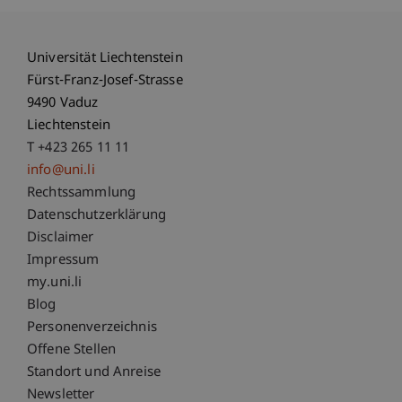
Universität Liechtenstein
Fürst-Franz-Josef-Strasse
9490 Vaduz
Liechtenstein
T +423 265 11 11
info@uni.li
Fußzeile Rechtliche Hinweise
Rechtssammlung
Datenschutzerklärung
Disclaimer
Impressum
Fußzeile Subdomain-Verzeichnis
my.uni.li
Blog
Personenverzeichnis
Offene Stellen
Standort und Anreise
Newsletter