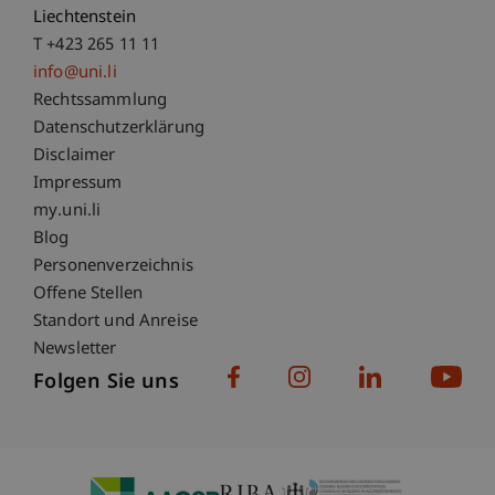
Liechtenstein
T +423 265 11 11
info@uni.li
Fußzeile Rechtliche Hinweise
Rechtssammlung
Datenschutzerklärung
Disclaimer
Impressum
Fußzeile Subdomain-Verzeichnis
my.uni.li
Blog
Personenverzeichnis
Offene Stellen
Standort und Anreise
Newsletter
Folgen Sie uns