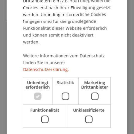
Drittanbietern ein (z.B. YouTube), wobei die
Cookies erst nach Ihrer Einwilligung gesetzt
Den Abschluss bildeten Sandra Willers und Martin
werden. Unbedingt erforderliche Cookies
Griesmyar (Financial Crime Prevention, LGT
hingegen sind für die grundlegende
Vaduz), die über die Bedeutung und den
Funktionalität dieser Website erforderlich
Geltungsbereich internationaler Sanktionen
und können somit nicht deaktiviert
referierten – mit besonderem Blick auf die
werden.
Beziehungen zwischen der EU und den USA sowie
deren Auswirkungen auf liechtensteinische
Weitere Informationen zum Datenschutz
Banken.
finden Sie in unserer
Datenschutzerklärung.
Unbedingt
Statistik
Marketing
Das grosse Interesse der zahlreichen
erforderlich
Drittanbieter
Teilnehmenden bestätigte erneut die Relevanz
und Aktualität dieses komplexen Themenfelds
sowie den Bedarf nach regelmässigem
Funktionalität
Unklassifizierte
fachlichem Austausch. Der nächste Intensivkurs
findet am 6. und 7. November 2025 statt.