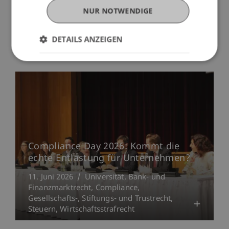
NUR NOTWENDIGE
Gastdozent aus Trinidad & Tobago an
der Universität Liechtenstein
DETAILS ANZEIGEN
19. Juni 2026
Internationales
Universität
Compliance Day 2026: Kommt die
echte Entlastung für Unternehmen?
11. Juni 2026
Universität
Bank- und
Finanzmarktrecht
Compliance
Gesellschafts-, Stiftungs- und Trustrecht
Steuern
Wirtschaftsstrafrecht