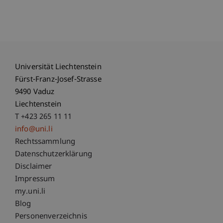
Universität Liechtenstein
Fürst-Franz-Josef-Strasse
9490 Vaduz
Liechtenstein
T +423 265 11 11
info@uni.li
Fußzeile Rechtliche Hinweise
Rechtssammlung
Datenschutzerklärung
Disclaimer
Impressum
Fußzeile Subdomain-Verzeichnis
my.uni.li
Blog
Personenverzeichnis