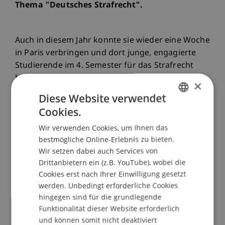
Thema "Deutsches Strafrecht".
Auch in diesem Jahr konnte sie wieder eine Woche
in Paris verbringen und dort junge, engagierte
Studierende im 4. Semester für das Strafrecht
begeistern sowie zur weiteren Sichtbarkeit der
×
Universität Liechtenstein beitragen.
Diese Website verwendet
Cookies.
GERMAN
Wir verwenden Cookies, um Ihnen das
ENGLISH
bestmögliche Online-Erlebnis zu bieten.
Wir setzen dabei auch Services von
Drittanbietern ein (z.B. YouTube), wobei die
Mehr News
Cookies erst nach Ihrer Einwilligung gesetzt
werden. Unbedingt erforderliche Cookies
hingegen sind für die grundlegende
Funktionalität dieser Website erforderlich
und können somit nicht deaktiviert