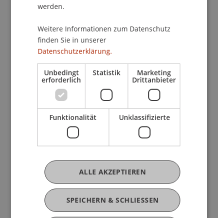
werden.
Weitere Informationen zum Datenschutz
finden Sie in unserer
Prekäres Wohnen – und das in
Datenschutzerklärung.
Liechtenstein? Ergebnisse von zwei
internationalen Workshops an der Uni
Unbedingt
Statistik
Marketing
Liechtenstein
erforderlich
Drittanbieter
14. Juli 2026
Architektur
Internationales
Universität
Funktionalität
Unklassifizierte
ALLE AKZEPTIEREN
SPEICHERN & SCHLIESSEN