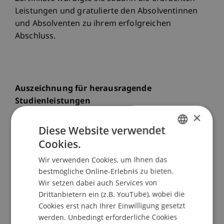
Leistungen und gratulierte den Absolventinnen
und Absolventen zu ihrem erfolgreichen
Abschluss.
Auszeichnung für herausragende
Studienleistungen
×
Ein Höhepunkt der Feierlichkeiten war die
Diese Website verwendet
Verleihung des Preises der Liechtensteinischen
Cookies.
Treuhandkammer. Dr. Stefan Wenaweser,
GERMAN
Präsident der Treuhandkammer, überreichte die
Wir verwenden Cookies, um Ihnen das
ENGLISH
Auszeichnung an Anna Wohlwend, die den
bestmögliche Online-Erlebnis zu bieten.
Jahrgang mit exzellenten Ergebnissen abschloss.
Wir setzen dabei auch Services von
Drittanbietern ein (z.B. YouTube), wobei die
Diese Ehrung unterstreicht die langjährige
Cookies erst nach Ihrer Einwilligung gesetzt
erfolgreiche Zusammenarbeit zwischen der
werden. Unbedingt erforderliche Cookies
Universität Liechtenstein und der