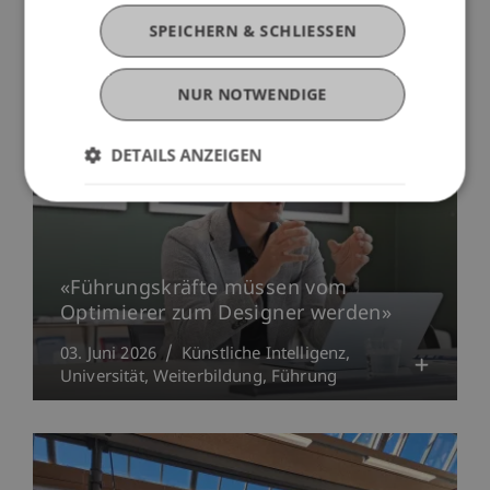
Mehr News
SPEICHERN & SCHLIESSEN
NUR NOTWENDIGE
DETAILS ANZEIGEN
«Führungskräfte müssen vom
Optimierer zum Designer werden»
03. Juni 2026
Künstliche Intelligenz
Universität
Weiterbildung
Führung