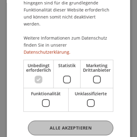
hingegen sind für die grundlegende
Liechtensteinischen Treuhandkammer.
Funktionalität dieser Website erforderlich
und können somit nicht deaktiviert
werden.
Der Grossteil der Absolventinnen und
Absolventen setzt ihre akademische Laufbahn
Weitere Informationen zum Datenschutz
fort und nimmt das weiterführende
finden Sie in unserer
Diplomstudium Treuhandwesen an der
Datenschutzerklärung.
Universität Liechtenstein auf, um ihre Expertise
weiter zu vertiefen. Prof. Dr. iur. Alexandra
Unbedingt
Statistik
Marketing
erforderlich
Drittanbieter
Butterstein, LL.M. und Dr. Stefan Wenaweser
wünschen allen Absolventinnen und Absolventen
viel Erfolg für ihre weitere akademische und
Funktionalität
Unklassifizierte
berufliche Laufbahn.
ALLE AKZEPTIEREN