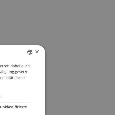
×
setzen dabei auch
GERMAN
willigung gesetzt
ENGLISH
onalität dieser
.
Unklassifizierte