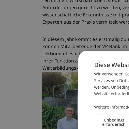
rechtlichen, wirtschaftlichen, steuerl
Anforderungen gerecht zu werden, ve
wissenschaftliche Erkenntnisse mit pr
Experten aus der Praxis vermittelt wer
In diesem Jahr kommt es erstmalig zu
können Mitarbeitende der VP Bank i
Lektionen besuchen. Der spezifische W
ihrer Funktion als Intermediärbank, w
Diese Websi
Weiterbildungskurs optimal abgedeckt
Wir verwenden Coo
Services von Dritt
werden. Unbedingt
Website erforderl
Weitere Informati
Unbedingt
erforderlich