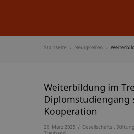
Studium
Weiterbildung
Startseite
Neuigkeiten
Weiterbil
Weiterbildung im T
Diplomstudiengang s
Kooperation
26. März 2025
Gesellschafts-, Stiftun
Treuhand