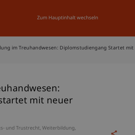
Forschung
Universität
Aktuelles
Zum Hauptinhalt wechseln
dung im Treuhandwesen: Diplomstudiengang Startet mit
reuhandwesen:
tartet mit neuer
gs- und Trustrecht
Weiterbildung