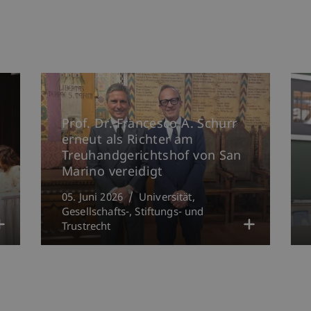
Prof. Dr. Francesco A. Schurr
erneut als Richter am
Treuhandgerichtshof von San
Marino vereidigt
05. Juni 2026
Universität
Gesellschafts-, Stiftungs- und
Trustrecht