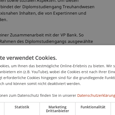
ichen sowie sozialen Aspekten. Um diesen
rbindet der Diplomstudiengang Treuhandwesen
axisnahen Inhalten, die von Expertinnen und
den.
 einer Zusammenarbeit mit der VP Bank. So
m Rahmen des Diplomstudiengangs ausgewählte
eiterbildungsbedarf der VP Bank, insbesondere in
ird durch diesen massgeschneiderten
te verwendet Cookies.
.
kies, um Ihnen das bestmögliche Online-Erlebnis zu bieten. Wir 
anbietern ein (z.B. YouTube), wobei die Cookies erst nach Ihrer Ein
 erforderliche Cookies hingegen sind für die grundlegende Funkti
ich und können somit nicht deaktiviert werden.
onen zum Datenschutz finden Sie in unserer
Datenschutzerklärung
Statistik
Marketing
Funktionalität
Drittanbieter