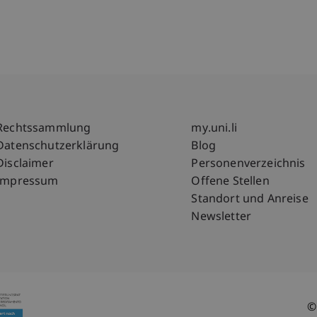
Fußzeile Rechtliche Hinweise
Fußzeile Su
Rechtssammlung
my.uni.li
Datenschutzerklärung
Blog
Disclaimer
Personenverzeichnis
Impressum
Offene Stellen
Standort und Anreise
Newsletter
©