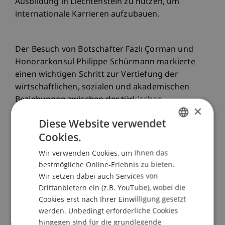
Ausbildung in Liechtenstein zu nutzen, um
internationale Karrieren aufzubauen.
Der Besuch von Botschafter Fazlı Çorman und
Honorarkonsul Philippe Schürmann markierte
einen wichtigen Schritt zur Vertiefung der
wirtschaftlichen, sozialen und akademischen
Beziehungen zwischen der türkischen
×
Gemeinschaft und den Studierenden der
Diese Website verwendet
Universität Liechtenstein.
Cookies.
GERMAN
Wir verwenden Cookies, um Ihnen das
ENGLISH
bestmögliche Online-Erlebnis zu bieten.
Wir setzen dabei auch Services von
Drittanbietern ein (z.B. YouTube), wobei die
Cookies erst nach Ihrer Einwilligung gesetzt
werden. Unbedingt erforderliche Cookies
hingegen sind für die grundlegende