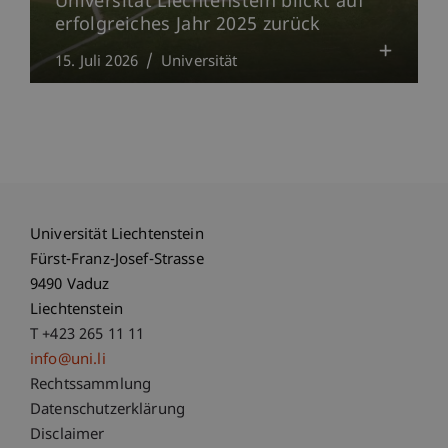
Universität Liechtenstein blickt auf
erfolgreiches Jahr 2025 zurück
15. Juli 2026
Universität
Universität Liechtenstein
Fürst-Franz-Josef-Strasse
9490 Vaduz
Liechtenstein
T +423 265 11 11
info@uni.li
Fußzeile Rechtliche Hinweise
Rechtssammlung
Datenschutzerklärung
Disclaimer