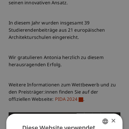
seinen innovativen Ansatz.
In diesem Jahr wurden insgesamt 39
Studierendenbeiträge aus 21 europäischen
Architekturschulen eingereicht.
Wir gratulieren Antonia herzlich zu diesem
herausragenden Erfolg.
Weitere Informationen zum Wettbewerb und zu
den Preisträger:innen finden Sie auf der
offiziellen Webseite:
PIDA 2024
.
×
Diese Website verwendet