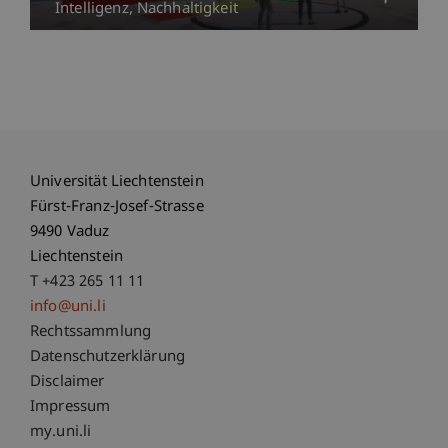
Intelligenz
Nachhaltigkeit
Universität Liechtenstein
Fürst-Franz-Josef-Strasse
9490 Vaduz
Liechtenstein
T +423 265 11 11
info@uni.li
Fußzeile Rechtliche Hinweise
Rechtssammlung
Datenschutzerklärung
Disclaimer
Impressum
Fußzeile Subdomain-Verzeichnis
my.uni.li