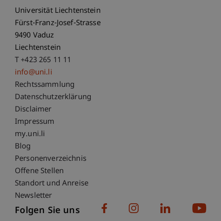
Universität Liechtenstein
Fürst-Franz-Josef-Strasse
9490 Vaduz
Liechtenstein
T +423 265 11 11
info@uni.li
Fußzeile Rechtliche Hinweise
Rechtssammlung
Datenschutzerklärung
Disclaimer
Impressum
Fußzeile Subdomain-Verzeichnis
my.uni.li
Blog
Personenverzeichnis
Offene Stellen
Standort und Anreise
Newsletter
Folgen Sie uns