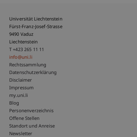
Universität Liechtenstein
Fürst-Franz-Josef-Strasse
9490 Vaduz
Liechtenstein
T +423 265 11 11
info@uni.li
Fußzeile Rechtliche Hinweise
Rechtssammlung
Datenschutzerklärung
Disclaimer
Impressum
Fußzeile Subdomain-Verzeichnis
my.uni.li
Blog
Personenverzeichnis
Offene Stellen
Standort und Anreise
Newsletter