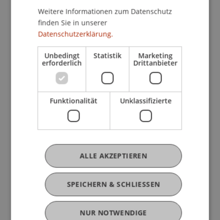
Gastfreundlichkeit als auch die spannenden
Weitere Informationen zum Datenschutz
Vorträge und die Möglichkeit, die Universität
finden Sie in unserer
Liechtenstein und ihre Bibliothek näher
Datenschutzerklärung.
kennenzulernen.
Unbedingt
Statistik
Marketing
erforderlich
Drittanbieter
Funktionalität
Unklassifizierte
ALLE AKZEPTIEREN
SPEICHERN & SCHLIESSEN
NUR NOTWENDIGE