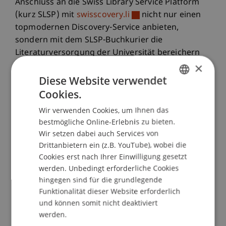
Anschluss an die Swiss Library Service Platform
(kurz SLSP) mit
swisscovery.li
nicht nur einen
topmodernen Discovery-Service anbieten,
sondern mit dem SLSP-Buchkurier die
Literaturversorgung der Universität bereichern
×
und um 40 Mio Titel exorbitant erweitern. Im
zweiten Vortragsblock stellte Oliver Thiele: SHAI -
Diese Website verwendet
die Digitale Assistenz der Bibliotheken
Cookies.
GERMAN
Schaffhausen vor, die mithilfe der Künstlichen
Wir verwenden Cookies, um Ihnen das
ENGLISH
Intelligenz entwickelt wurde. Die Tagung fand mit
bestmögliche Online-Erlebnis zu bieten.
einem Architekturrundgang, geführt durch
Wir setzen dabei auch Services von
Johannes Herburger, einen gebührenden
Drittanbietern ein (z.B. YouTube), wobei die
Ausklang.
Cookies erst nach Ihrer Einwilligung gesetzt
werden. Unbedingt erforderliche Cookies
hingegen sind für die grundlegende
Die zum Teil weite Anreise nach Vaduz hat sich für
Funktionalität dieser Website erforderlich
alle Teilnehmenden mit Sicherheit gelohnt. Sie
und können somit nicht deaktiviert
lobten sowohl die gute Organisation und
werden.