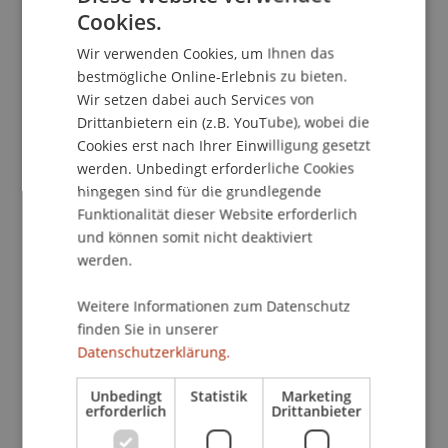
Überblick über wichtige wissenschaftliche
Cookies.
Tätigkeiten, welche wir täglich und mit grosser
GERMAN
Begeisterung durchführen. Liechtenstein darf
Wir verwenden Cookies, um Ihnen das
ENGLISH
stolz auf seine Forscherinnen und Forscher sein:
bestmögliche Online-Erlebnis zu bieten.
Wir setzen dabei auch Services von
Die Qualität unserer Arbeiten lässt sich mit
Drittanbietern ein (z.B. YouTube), wobei die
internationalen Standards messen», führt Prof.
Cookies erst nach Ihrer Einwilligung gesetzt
Dr. Thomas Meier, Direktor des Liechtenstein-
werden. Unbedingt erforderliche Cookies
Instituts, aus.
hingegen sind für die grundlegende
Auch Dr. Barbara Gant, Rektorin der Privaten
Funktionalität dieser Website erforderlich
Universität im Fürstentum Liechtenstein, betont:
und können somit nicht deaktiviert
«Das diesjährige Forschungsmagazin zeigt den
werden.
Brückenschlag zwischen globaler Forschung und
lokalen Bedürfnissen. Es ist ein lebendiges
Weitere Informationen zum Datenschutz
Zeugnis dafür, wie Wissenschaft in Liechtenstein
finden Sie in unserer
nicht nur Antworten auf drängende Fragen der
Datenschutzerklärung.
Zeit sucht, sondern auch konkrete Impulse für
Unbedingt
Statistik
Marketing
das Land und die Gesellschaft gibt.»
erforderlich
Drittanbieter
Dr. Christian Frommelt, Rektor der Universität