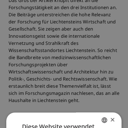
Das Gros der Artikel knüpft direkt an die
Forschungstätigkeit an den drei Institutionen an.
Die Beiträge unterstreichen die hohe Relevanz
der Forschung für Liechtensteins Wirtschaft und
Gesellschaft. Sie zeigen aber auch den
Innovationsgeist sowie die internationale
Vernetzung und Strahlkraft des
Wissenschaftsstandortes Liechtenstein. So reicht
die Bandbreite von medizinwissenschaftlichen
Forschungsprojekten über
Wirtschaftswissenschaft und Architektur hin zu
Politik-, Geschichts- und Rechtswissenschaft. Wie
erstaunlich breit diese Themenvielfalt ist, lässt
sich im Forschungsmagazin nachlesen, das an alle
Haushalte in Liechtenstein geht.
×
«Das Magazin bietet einen gut verständlichen
Diese Website verwendet