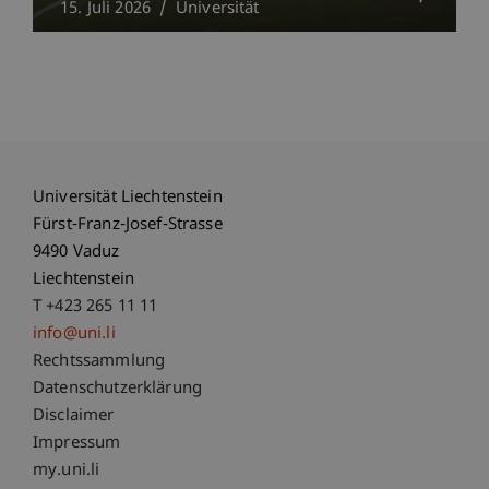
15. Juli 2026
Universität
Universität Liechtenstein
Fürst-Franz-Josef-Strasse
9490 Vaduz
Liechtenstein
T +423 265 11 11
info@uni.li
Fußzeile Rechtliche Hinweise
Rechtssammlung
Datenschutzerklärung
Disclaimer
Impressum
Fußzeile Subdomain-Verzeichnis
my.uni.li