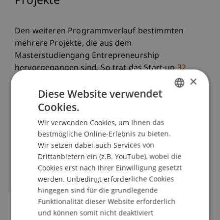
Projekte
Den weiteren Programmverlauf bestimmten
mehrere Projekte, die aus dem
Masterstudiengang Entrepreneurship
hervorgegangen sind. So trat das Start-up
32
×
Peaks
von den Alumni Daniel Knapp, Christian
Diese Website verwendet
Bredemeier und Franco Bargetze neben zwei
Cookies.
studentischen Projekten bei den Pitches im Start-
GERMAN
up Lab an. Das Mittagessen bestritten gleich zwei
Wir verwenden Cookies, um Ihnen das
ENGLISH
Alumni der Universität Liechtenstein: Philipp
bestmögliche Online-Erlebnis zu bieten.
Luder, Absolvent des Bachelor BWL, und Familie
Wir setzen dabei auch Services von
mit der
Pasta Barn
und Peter
Demmel
mit
Drittanbietern ein (z.B. YouTube), wobei die
seinem Liechtenstein-bekannten Kaffee. Und
Cookies erst nach Ihrer Einwilligung gesetzt
werden. Unbedingt erforderliche Cookies
Student Ambassadors
des Masters
hingegen sind für die grundlegende
Entrepreneurship nahmen die Gäste mit auf eine
Funktionalität dieser Website erforderlich
Campus-Tour.
und können somit nicht deaktiviert
Auch die Exkursionen führten per Shuttlebus zu