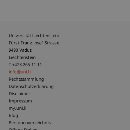
Universität Liechtenstein
Fürst-Franz-Josef-Strasse
9490 Vaduz
Liechtenstein
T +423 265 11 11
info@uni.li
Fußzeile Rechtliche Hinweise
Rechtssammlung
Datenschutzerklärung
Disclaimer
Impressum
Fußzeile Subdomain-Verzeichnis
my.uni.li
Blog
Personenverzeichnis