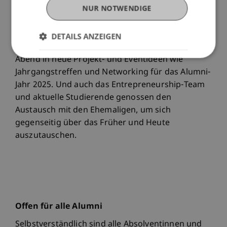
NUR NOTWENDIGE
anderen Jahrgängen zu vernetzen. Das äusserst
positive Feedback der Alumnae und Alumni zum
20-Jahr-Jubiläum und den neuen Alumni-
DETAILS ANZEIGEN
Aktivitäten generell mündeten noch am gleichen
Abend in neue Projekt- und Eventideen wie
Jahrgangstreffen und Networking für das Alumni-
Jahr 2025. Und auch das Entrepreneurship-Team
und aktuelle Studierende genossen den
Austausch mit den Ehemaligen, um sich
gegenseitig über das Früher und Heute
auszutauschen.
Offen für alle Alumni
Selbstverständlich sind alle Absolventinnen und