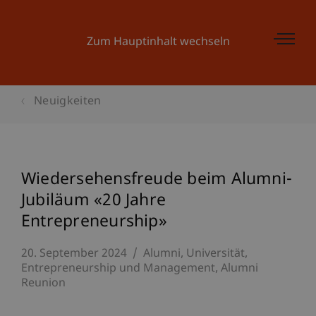
Zum Hauptinhalt wechseln
Neuigkeiten
Wiedersehensfreude beim Alumni-
Jubiläum «20 Jahre
Entrepreneurship»
20. September 2024
Alumni
Universität
Entrepreneurship und Management
Alumni
Reunion