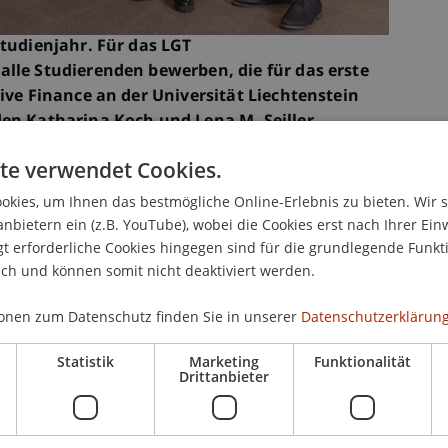
Studienjahr. Für das LGT
alle Studierenden bewerben, die für das erste
tive Finance an der Universität Liechtenstein
den Katharina Koch und Lena M. Seiller
te verwendet Cookies.
kies, um Ihnen das bestmögliche Online-Erlebnis zu bieten. Wir 
ten sich im Verlauf ihres Bachelorstudiengangs
anbietern ein (z.B. YouTube), wobei die Cookies erst nach Ihrer Ein
hohen Motivation und Leistungsbereitschaft
 erforderliche Cookies hingegen sind für die grundlegende Funkti
studiengangs Innovative Finance im Rahmen des
ich und können somit nicht deaktiviert werden.
: Die LGT übernimmt die Studiengebühren der
onen zum Datenschutz finden Sie in unserer
Datenschutzerklärung
.
Statistik
Marketing
Funktionalität
Drittanbieter
 eine grosse Freude, ambitionierte und junge
ge Frauen, in ihrer Entwicklung zu unterstützen
eit mit der Universität in Liechtenstein sehr»,