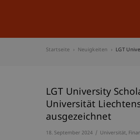
Studium
Weiterbildung
Startseite
Neuigkeiten
LGT Unive
LGT University Schol
Universität Liechten
ausgezeichnet
18. September 2024
Universität
Fina