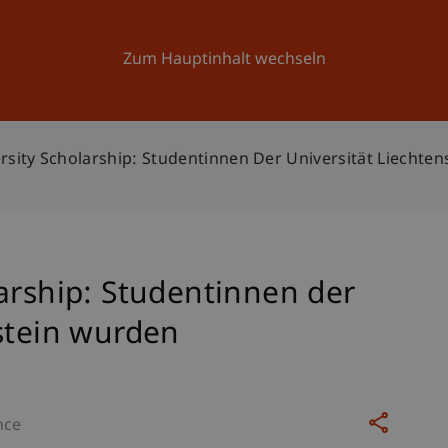
Forschung
Universität
Aktuelles
Zum Hauptinhalt wechseln
rsity Scholarship: Studentinnen Der Universität Liechte
arship: Studentinnen der
stein wurden
nce