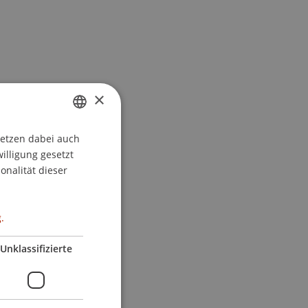
×
setzen dabei auch
GERMAN
willigung gesetzt
ENGLISH
onalität dieser
.
Unklassifizierte