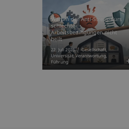
Warum der Anti-Stress-Kurs
schlechte
Arbeitsbedingungen nicht
heilt
22. Juli 2026
Gesellschaft
Universität
Verantwortung
Führung