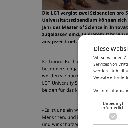
Die LGT vergibt zwei Stipendien pro 
Universitätsstipendium können sich 
Jahr des Master of Science in Innova
zugelassen sind. In diesem Jahr wur
ausgezeichnet.
Diese Websi
Wir verwenden Coo
Katharina Koch und Lena M. Seiller hat
Services von Dritt
besonders engagiert. Aufgrund ihrer 
werden. Unbedingt
werden sie nun während ihres Master
Website erforderl
LGT University Scholarship gefördert
Weitere Informati
beiden für das kommende Studienjahr
Unbedingt
erforderlich
«Es ist uns ein wichtiges Anliegen und
Menschen, und in diesem Jahr zwei jun
und wir schätzen die enge Zusammenarb