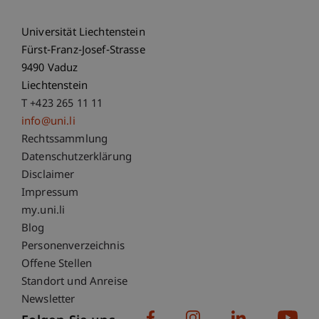
Universität Liechtenstein
Fürst-Franz-Josef-Strasse
9490 Vaduz
Liechtenstein
T +423 265 11 11
info@uni.li
Fußzeile Rechtliche Hinweise
Rechtssammlung
Datenschutzerklärung
Disclaimer
Impressum
Fußzeile Subdomain-Verzeichnis
my.uni.li
Blog
Personenverzeichnis
Offene Stellen
Standort und Anreise
Newsletter