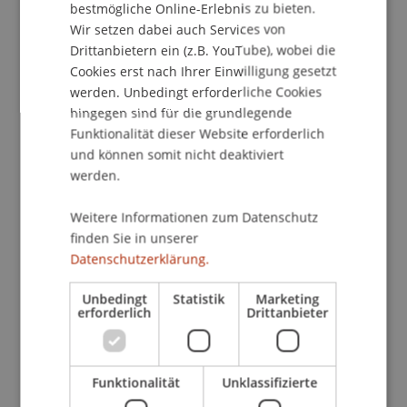
gefördert und stets korrekt gehandelt werden
bestmögliche Online-Erlebnis zu bieten.
Wir setzen dabei auch Services von
muss. Aufgrund dieses einzigartigen Umfelds
Drittanbietern ein (z.B. YouTube), wobei die
bedarf es eines ebenso einzigartigen Leadership-
Cookies erst nach Ihrer Einwilligung gesetzt
Konzepts.
werden. Unbedingt erforderliche Cookies
hingegen sind für die grundlegende
Funktionalität dieser Website erforderlich
und können somit nicht deaktiviert
Gelungener Auftakt und Ausblick
werden.
auf viele Synergien
Weitere Informationen zum Datenschutz
finden Sie in unserer
Der Auftakt dieser Programmetappe wurde im
Datenschutzerklärung.
Juni 2024 mit einem Tagesworkshop an der
Unbedingt
Statistik
Marketing
Universität Liechtenstein durch die Begrüssung
erforderlich
Drittanbieter
des Rektors Dr. Christian Frommelt eingeleitet. Im
Anschluss an die offiziellen Programmpunkte
rundeten ein gemeinsames Essen sowie eine
Funktionalität
Unklassifizierte
kurze Führung durch die Universität den