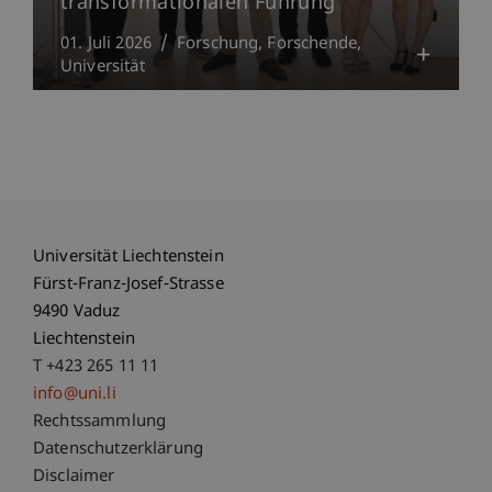
transformationalen Führung
01. Juli 2026
Forschung
Forschende
Universität
Universität Liechtenstein
Fürst-Franz-Josef-Strasse
9490 Vaduz
Liechtenstein
T +423 265 11 11
info@uni.li
Fußzeile Rechtliche Hinweise
Rechtssammlung
Datenschutzerklärung
Disclaimer