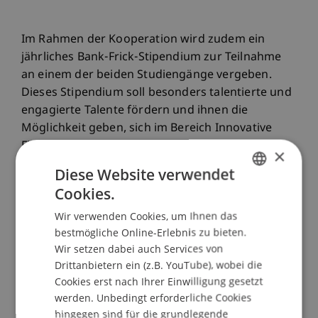
Im Rahmen der Kooperation wird zudem ein
jährliches Bank-Frick-Stipendium zur Teilnahme
an einem der beiden Studiengänge vergeben.
Dieses Stipendium soll besonders talentierte und
engagierte Talente fördern und ihnen die
Möglichkeit geben, sich im Bereich Innovative
Finance weiterzubilden.
×
Diese Website verwendet
Cookies.
Auch im Bereich Forschung wird die
GERMAN
Zusammenarbeit intensiviert. Geplant sind
Wir verwenden Cookies, um Ihnen das
ENGLISH
gemeinsame Wissensprojekte im Bereich Crypto
bestmögliche Online-Erlebnis zu bieten.
Wir setzen dabei auch Services von
Finance, die neue Erkenntnisse und Innovationen
Drittanbietern ein (z.B. YouTube), wobei die
in diesem dynamischen Feld hervorbringen
Cookies erst nach Ihrer Einwilligung gesetzt
sollen. «Das Ziel ist es, durch das
werden. Unbedingt erforderliche Cookies
Zusammenbringen der praktischen Expertise der
hingegen sind für die grundlegende