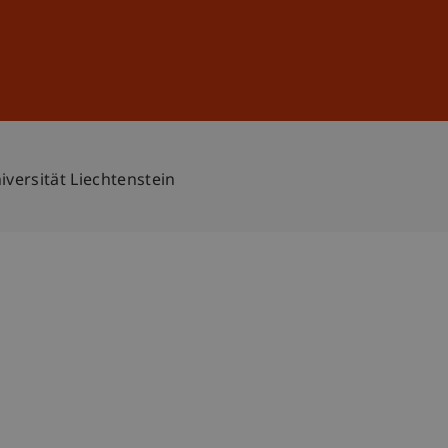
Anmelden
DE
EN
versität Liechtenstein