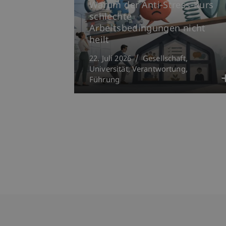
Warum der Anti-Stress-Kurs
schlechte
Arbeitsbedingungen nicht
heilt
22. Juli 2026
Gesellschaft
Universität
Verantwortung
Führung