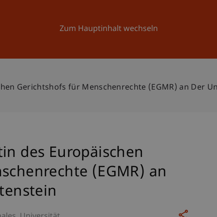
Forschung
Universität
Aktuelles
Zum Hauptinhalt wechseln
hen Gerichtshofs für Menschenrechte (EGMR) an Der Uni
tin des Europäischen
nschenrechte (EGMR) an
htenstein
nales
Universität