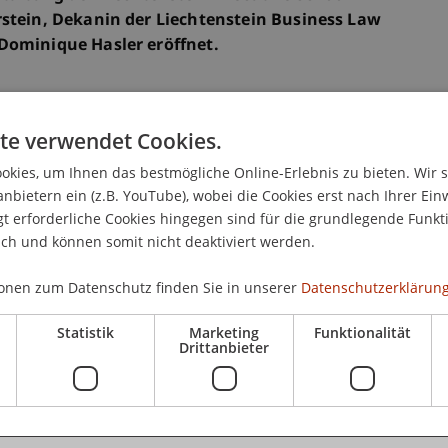
rstein, Dekanin der Liechtenstein Business Law
Dominique Hasler eröffnet.
iz, Forschung und Zivilgesellschaft hielt O'Leary
te verwendet Cookies.
R und die Bedeutung der Rechtsprechung des
ihrem Vortrag unterstrich sie dabei die zentrale
kies, um Ihnen das bestmögliche Online-Erlebnis zu bieten. Wir 
ng der Menschenrechte und Grundfreiheiten in
anbietern ein (z.B. YouTube), wobei die Cookies erst nach Ihrer Ein
, dass alle Mitgliedsstaaten des Europarats die
 erforderliche Cookies hingegen sind für die grundlegende Funkti
en und umsetzten. Zudem hob sie die
ich und können somit nicht deaktiviert werden.
hängigen Justiz hervor, um den Schutz der
onen zum Datenschutz finden Sie in unserer
Datenschutzerklärung
sforderungen ein, denen sich der EGMR
Statistik
Marketing
Funktionalität
eigenden Anzahl von Fällen und der Notwendigkeit,
Drittanbieter
ern, ohne dabei die Qualität der Rechtsprechung
ge Zusammenarbeit zwischen Liechtenstein und dem
en Bemühungen Liechtensteins, die
zu fördern und zu schützen.