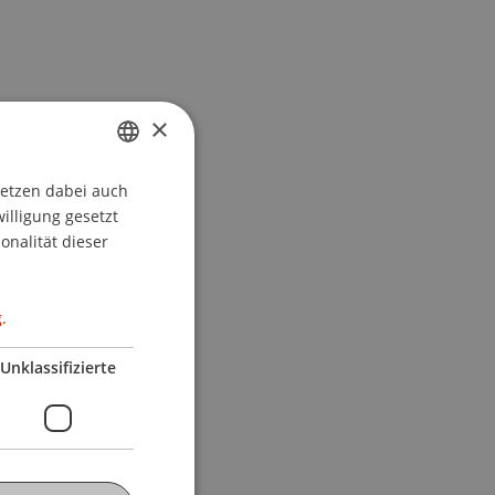
×
setzen dabei auch
GERMAN
willigung gesetzt
ENGLISH
onalität dieser
.
Unklassifizierte