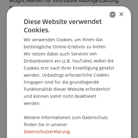
Möglichkeiten für innovative Raumgestaltung.
Das Gebäude soll nicht nur in sich funktionieren,
×
sondern auch mit dem umgebenden öffentlichen
Diese Website verwendet
Raum interagieren. Den Platz unter dem Gebäude
Cookies.
GERMAN
versteht Karaaslan als durchlässigen und
lebendigen Bereich, während das zweite
Wir verwenden Cookies, um Ihnen das
ENGLISH
bestmögliche Online-Erlebnis zu bieten.
Obergeschoss eine klar definierte Nutzung
Wir setzen dabei auch Services von
ermöglicht. Das Ergebnis ist eine sich
Drittanbietern ein (z.B. YouTube), wobei die
wiederholende Holzrahmenstruktur, die sich über
Cookies erst nach Ihrer Einwilligung gesetzt
65 Meter entlang des Weges erstreckt. Im
werden. Unbedingt erforderliche Cookies
Erdgeschoss befindet sich ein öffentlicher
hingegen sind für die grundlegende
Fitnessparcours, der von dem Verein ‹Eschen
Funktionalität dieser Website erforderlich
Aktiv› betreut werden soll. Diese Einrichtung
und können somit nicht deaktiviert
fördert die Gesundheit der Menschen und stärkt
werden.
das Gemeinschaftsgefühl. Für Veranstaltungen ist
im Erdgeschoss Platz. Dieser Gebäudeteil bietet
Weitere Informationen zum Datenschutz
dafür einen hohen, überdachten Raum. An den
finden Sie in unserer
Datenschutzerklärung.
Stützen des Gebäudes sind Markisen angebracht,