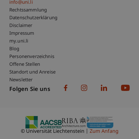
info@uni.li
Fußzeile Rechtliche Hinweise
Rechtssammlung
Datenschutzerklärung
Disclaimer
Impressum
Fußzeile Subdomain-Verzeichnis
my.uni.li
Blog
Personenverzeichnis
Offene Stellen
Standort und Anreise
Newsletter
Folgen Sie uns
© Universität Liechtenstein
Zum Anfang