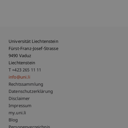
Universität Liechtenstein
Fürst-Franz-Josef-Strasse
9490 Vaduz
Liechtenstein
T +423 265 11 11
info@uni.li
Fußzeile Rechtliche Hinweise
Rechtssammlung
Datenschutzerklärung
Disclaimer
Impressum
Fußzeile Subdomain-Verzeichnis
my.uni.li
Blog
Personenverzeichnis