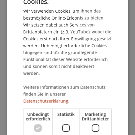
Cookies.
GERMAN
Leo Fuchs und Julius Müller nicht nur ein
Wir verwenden Cookies, um Ihnen das
sportliches Highlight im Campusleben der
ENGLISH
bestmögliche Online-Erlebnis zu bieten.
Universität auf die Beine gestellt, sondern auch
Wir setzen dabei auch Services von
eine Gelegenheit geschaffen für den
Drittanbietern ein (z.B. YouTube), wobei die
Studiengangs übergreifenden Austausch, abseits
Cookies erst nach Ihrer Einwilligung gesetzt
vom Unialltag. Der Dank geht ausserdem an die
werden. Unbedingt erforderliche Cookies
Sponsoren Liechtensteiner Brauhaus und den
hingegen sind für die grundlegende
Liechtensteiner Fussballverband für ihre
Funktionalität dieser Website erforderlich
Unterstützung.
und können somit nicht deaktiviert
werden.
Weitere Informationen zum Datenschutz
finden Sie in unserer
Sport Recruiting: Be where talent
Datenschutzerklärung.
meets opportunity
Unbedingt
Statistik
Marketing
erforderlich
Drittanbieter
«Sport Recruiting» ist eine neue Studentische
Organisation der Universität Liechtenstein mit