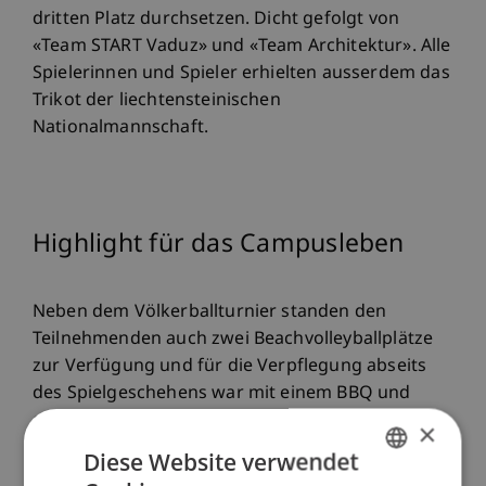
dritten Platz durchsetzen. Dicht gefolgt von
«Team START Vaduz» und «Team Architektur». Alle
Spielerinnen und Spieler erhielten ausserdem das
Trikot der liechtensteinischen
Nationalmannschaft.
Highlight für das Campusleben
Neben dem Völkerballturnier standen den
Teilnehmenden auch zwei Beachvolleyballplätze
zur Verfügung und für die Verpflegung abseits
des Spielgeschehens war mit einem BBQ und
einer Bar gesorgt. Mit der Realisation dieses
×
erfolgreichen Events haben die Organisatoren
Diese Website verwendet
von «Sport Recruiting» rund um die Studenten