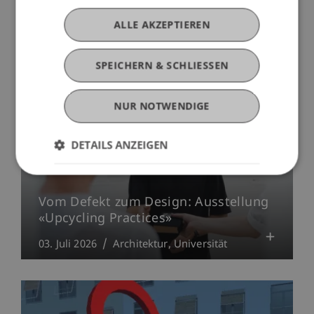
14. Juli 2026
Architektur
Internationales
Universität
ALLE AKZEPTIEREN
SPEICHERN & SCHLIESSEN
NUR NOTWENDIGE
DETAILS ANZEIGEN
Vom Defekt zum Design: Ausstellung
«Upcycling Practices»
03. Juli 2026
Architektur
Universität