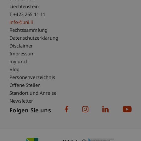
Liechtenstein
T +423 265 11 11
info@uni.li
Fußzeile Rechtliche Hinweise
Rechtssammlung
Datenschutzerklärung
Disclaimer
Impressum
Fußzeile Subdomain-Verzeichnis
my.uni.li
Blog
Personenverzeichnis
Offene Stellen
Standort und Anreise
Newsletter
Folgen Sie uns