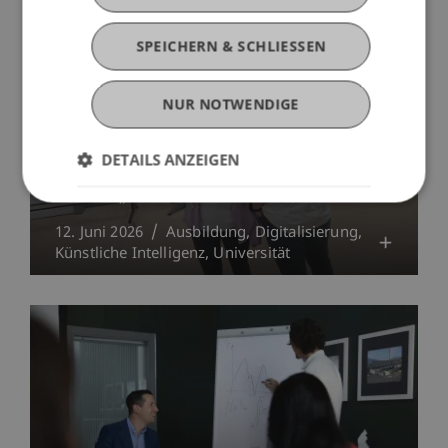
SPEICHERN & SCHLIESSEN
NUR NOTWENDIGE
DETAILS ANZEIGEN
Wenn der Bohrhammer mitdenkt: Ein
echtes „UNIcorn“ als Dissertation
12. Juni 2026
Ausbildung
Digitalisierung
Künstliche Intelligenz
Universität