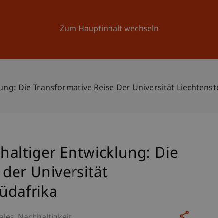
Forschung
Universität
Aktuelles
Zum Hauptinhalt wechseln
lung: Die Transformative Reise Der Universität Liechtenst
hhaltiger Entwicklung: Die
 der Universität
üdafrika
ales
Nachhaltigkeit