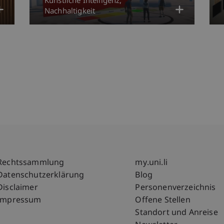
Künstliche Intelligenz
Nachhaltigkeit
Fußzeile Rechtliche Hinweise
Fußzeile Su
Rechtssammlung
my.uni.li
Datenschutzerklärung
Blog
Disclaimer
Personenverzeichnis
Impressum
Offene Stellen
Standort und Anreise