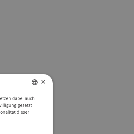
×
setzen dabei auch
GERMAN
willigung gesetzt
ENGLISH
onalität dieser
.