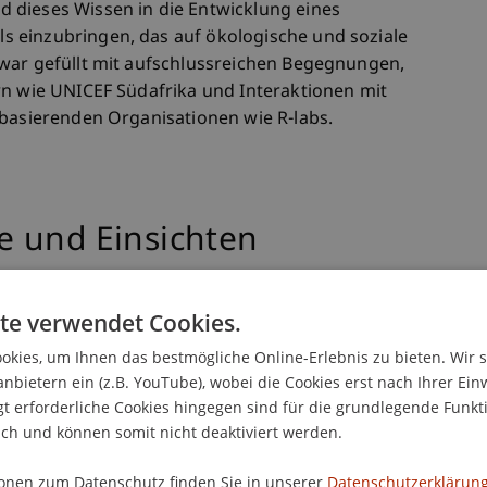
 dieses Wissen in die Entwicklung eines
 einzubringen, das auf ökologische und soziale
war gefüllt mit aufschlussreichen Begegnungen,
rn wie UNICEF Südafrika und Interaktionen mit
 basierenden Organisationen wie R-labs.
 und Einsichten
Einführung durch UNICEF, die die vielfältigen
te verwendet Cookies.
erungen Südafrikas skizzierte. In Johannesburg
kies, um Ihnen das bestmögliche Online-Erlebnis zu bieten. Wir 
Notwendigkeit innovativer Lösungen, die die
anbietern ein (z.B. YouTube), wobei die Cookies erst nach Ihrer Ein
n Kontexte der besuchten Regionen
 erforderliche Cookies hingegen sind für die grundlegende Funkti
ich und können somit nicht deaktiviert werden.
onen zum Datenschutz finden Sie in unserer
Datenschutzerklärung