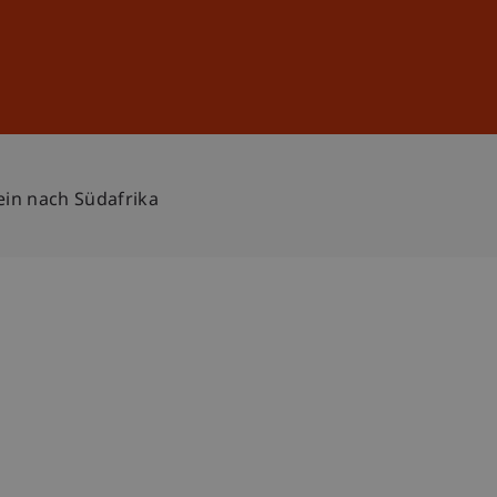
Anmelden
DE
EN
ein nach Südafrika