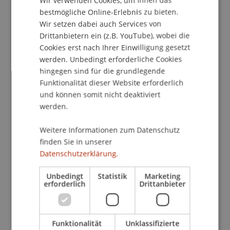
ENGLISH
lastabtragend gestaltet werden? Welche
bestmögliche Online-Erlebnis zu bieten.
Kompetenzen und Professionen sind an der
Wir setzen dabei auch Services von
Umsetzung von einem Projekt notwendig?
Drittanbietern ein (z.B. YouTube), wobei die
Cookies erst nach Ihrer Einwilligung gesetzt
werden. Unbedingt erforderliche Cookies
Während diese Fragen im späteren Büroalltag nur
hingegen sind für die grundlegende
noch begrenzt Raum gegeben werden kann, so
Funktionalität dieser Website erforderlich
beeinflussen sie doch zentral die Umsetzbarkeit
und können somit nicht deaktiviert
werden.
und die damit verbundenen Aufwände von einem
Bauprozess. Im Rahmen von Lehrformaten wie
Weitere Informationen zum Datenschutz
der «Maak Week» oder auch dem «Craft»-Studio
finden Sie in unserer
an der Uni Liechtenstein werden Studierende
Datenschutzerklärung.
sowohl mit dem Entwurfs- als auch dem
Herstellungsprozess konfrontiert. Die
Unbedingt
Statistik
Marketing
erforderlich
Drittanbieter
Konsequenzen der eigenen Gestaltung
beeinflussen letztlich den Erfolg oder Nicht-Erfolg
eines Entwurfes. Ob die Bank am Ende also hält,
ob sie bequem ist und ob sie den Besuchenden
Funktionalität
Unklassifizierte