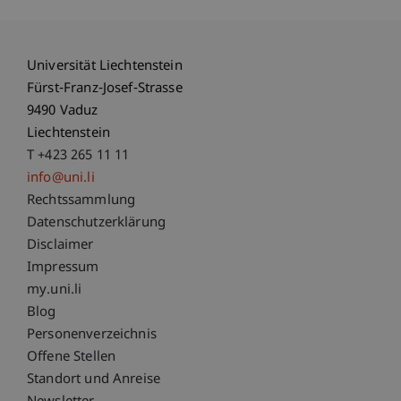
Universität Liechtenstein
Fürst-Franz-Josef-Strasse
9490 Vaduz
Liechtenstein
T +423 265 11 11
info@uni.li
Fußzeile Rechtliche Hinweise
Rechtssammlung
Datenschutzerklärung
Disclaimer
Impressum
Fußzeile Subdomain-Verzeichnis
my.uni.li
Blog
Personenverzeichnis
Offene Stellen
Standort und Anreise