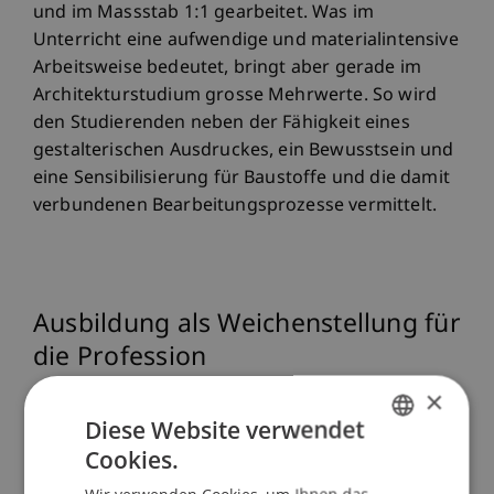
und im Massstab 1:1 gearbeitet. Was im
Unterricht eine aufwendige und materialintensive
Arbeitsweise bedeutet, bringt aber gerade im
Architekturstudium grosse Mehrwerte. So wird
den Studierenden neben der Fähigkeit eines
gestalterischen Ausdruckes, ein Bewusstsein und
eine Sensibilisierung für Baustoffe und die damit
verbundenen Bearbeitungsprozesse vermittelt.
Ausbildung als Weichenstellung für
die Profession
×
Diese Website verwendet
Was bedeutet es, eine Konstruktion «bündig»
herstellen zu wollen? Wie kann eine
Cookies.
GERMAN
Holzverbindung ästhetisch, funktional und
Wir verwenden Cookies, um Ihnen das