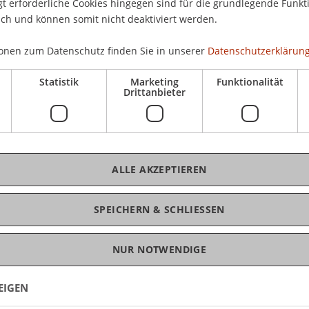
 erforderliche Cookies hingegen sind für die grundlegende Funkti
t und Kultur bei der Regierung des Fürstentums
ich und können somit nicht deaktiviert werden.
or der Universität Liechtenstein, Daniel
ein School of Architecture und Alberto Alessi,
onen zum Datenschutz finden Sie in unserer
Datenschutzerklärung
tein School of Architecture.
Statistik
Marketing
Funktionalität
Drittanbieter
ALLE AKZEPTIEREN
SPEICHERN & SCHLIESSEN
NUR NOTWENDIGE
EIGEN