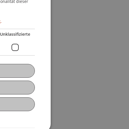
onalität dieser
.
Unklassifizierte