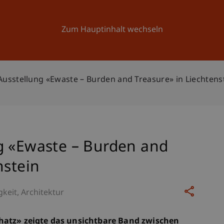
Forschung
Universität
Aktuelles
Zum Hauptinhalt wechseln
Ausstellung «Ewaste – Burden and Treasure» in Liechtens
g «Ewaste – Burden and
nstein
gkeit
Architektur
hatz» zeigte das unsichtbare Band zwischen