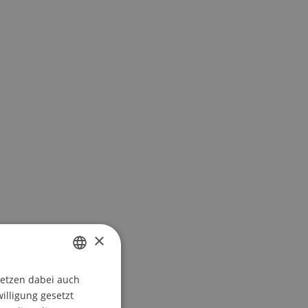
×
setzen dabei auch
GERMAN
willigung gesetzt
ENGLISH