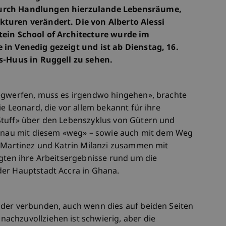
durch Handlungen hierzulande Lebensräume,
turen verändert. Die von Alberto Alessi
tein School of Architecture wurde im
 in Venedig gezeigt und ist ab Dienstag, 16.
is-Huus in Ruggell zu sehen.
wegwerfen, muss es irgendwo hingehen», brachte
ie Leonard, die vor allem bekannt für ihre
Stuff» über den Lebenszyklus von Gütern und
 Genau mit diesem «weg» – sowie auch mit dem Weg
l Martinez und Katrin Milanzi zusammen mit
igten ihre Arbeitsergebnisse rund um die
der Hauptstadt Accra in Ghana.
nder verbunden, auch wenn dies auf beiden Seiten
chzuvollziehen ist schwierig, aber die