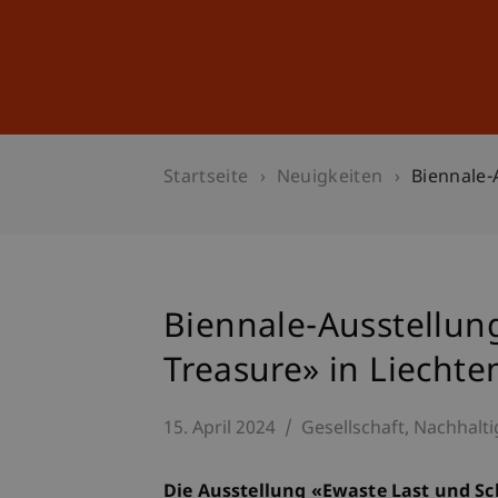
Studium
Weiterbildung
Startseite
Neuigkeiten
Biennale-
Biennale-Ausstellun
Treasure» in Liechte
15. April 2024
Gesellschaft
Nachhalti
Die Ausstellung «Ewaste Last und Sc