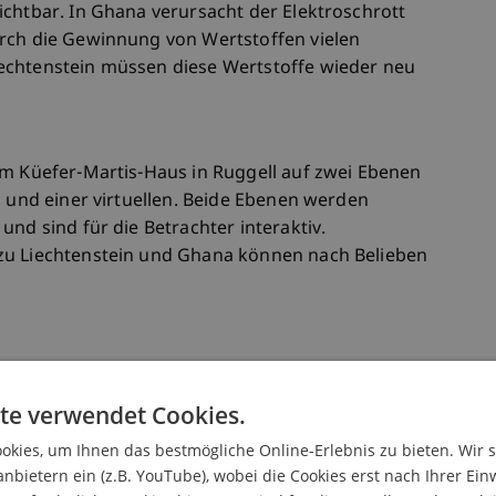
ichtbar. In Ghana verursacht der Elektroschrott
rch die Gewinnung von Wertstoffen vielen
echtenstein müssen diese Wertstoffe wieder neu
im Küefer-Martis-Haus in Ruggell auf zwei Ebenen
n und einer virtuellen. Beide Ebenen werden
und sind für die Betrachter interaktiv.
zu Liechtenstein und Ghana können nach Belieben
ng
te verwendet Cookies.
kies, um Ihnen das bestmögliche Online-Erlebnis zu bieten. Wir 
anbietern ein (z.B. YouTube), wobei die Cookies erst nach Ihrer Ein
ng am Dienstag, 16. April, 18 Uhr, sprechen