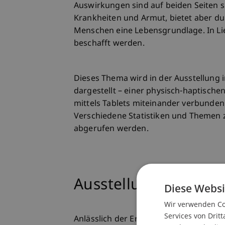
Auswirkungen sind auf beiden Seiten s
Krankheiten und Armut, bietet aber du
Menschen eine Lebensgrundlage. In Li
beschafft werden.
Dieses Thema wird in der Ausstellung 
dargestellt – einer physisch-haptische
mittels Tablets miteinander verbunden 
Verschiedene Statistiken und Themen 
abgerufen werden.
Ausstellungseröffnu
Diese Websi
Wir verwenden Coo
Services von Dritt
Anlässlich der Eröffnung der Ausstellu