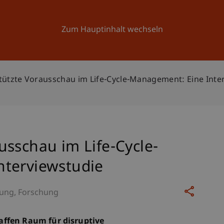
Forschung
Universität
Aktuelles
Zum Hauptinhalt wechseln
ützte Vorausschau im Life-Cycle-Management: Eine Inte
usschau im Life-Cycle-
nterviewstudie
rung
Forschung
affen Raum für disruptive