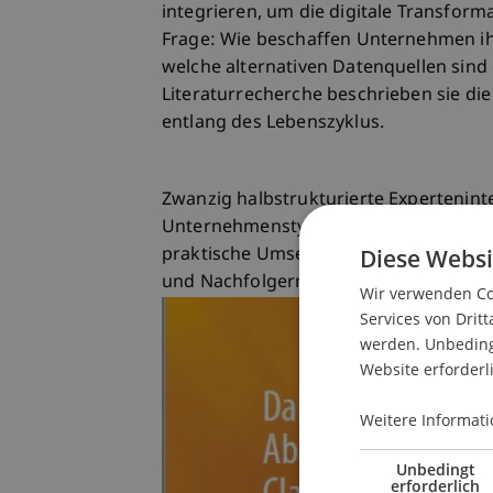
integrieren, um die digitale Transforma
Frage: Wie beschaffen Unternehmen i
welche alternativen Datenquellen sind
Literaturrecherche beschrieben sie die 
entlang des Lebenszyklus.
Zwanzig halbstrukturierte Expertenint
Unternehmenstypen zeigen valide Präm
Diese Websi
praktische Umsetzung von DDF. Dabei 
und Nachfolgern erkennbar, der eine w
Wir verwenden Coo
Services von Dritt
werden. Unbedingt
Website erforderl
Weitere Informati
Unbedingt
erforderlich