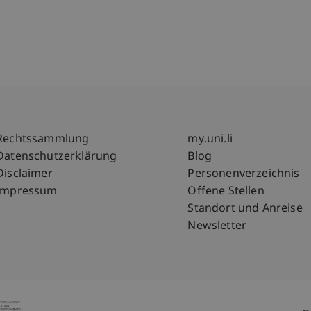
Fußzeile Rechtliche Hinweise
Fußzeile Su
Rechtssammlung
my.uni.li
Datenschutzerklärung
Blog
Disclaimer
Personenverzeichnis
Impressum
Offene Stellen
Standort und Anreise
Newsletter