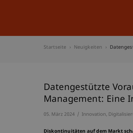
Studium
Weiterbildung
Startseite
Neuigkeiten
Datengest
Datengestützte Vora
Management: Eine I
05. März 2024
Innovation
Digitalisie
Diskontinuitäten auf dem Markt sch