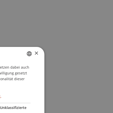
×
setzen dabei auch
GERMAN
willigung gesetzt
ENGLISH
onalität dieser
.
Unklassifizierte