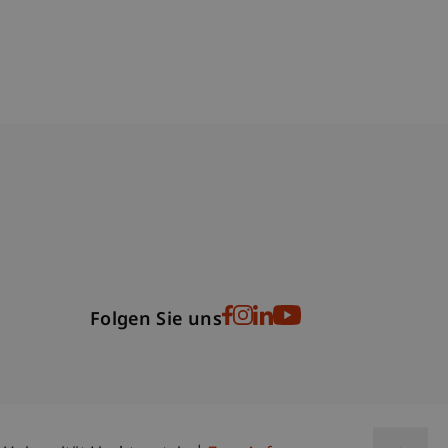
bdomain-Verzeichnis
Folgen Sie uns