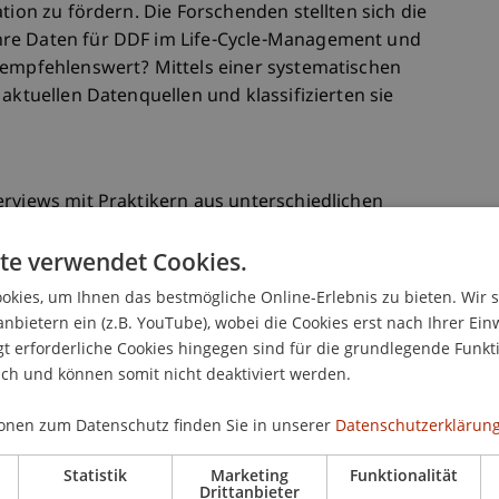
tion zu fördern. Die Forschenden stellten sich die
hre Daten für DDF im Life-Cycle-Management und
 empfehlenswert? Mittels einer systematischen
aktuellen Datenquellen und klassifizierten sie
erviews mit Praktikern aus unterschiedlichen
issen für die Datenauswahl und für die
te verwendet Cookies.
ist ein Unterschied zwischen Technologieführern
eitere Lücke für zukünftige Forschung eröffnet.
kies, um Ihnen das bestmögliche Online-Erlebnis zu bieten. Wir 
anbietern ein (z.B. YouTube), wobei die Cookies erst nach Ihrer Ein
 erforderliche Cookies hingegen sind für die grundlegende Funkti
ich und können somit nicht deaktiviert werden.
onen zum Datenschutz finden Sie in unserer
Datenschutzerklärung
Statistik
Marketing
Funktionalität
Drittanbieter