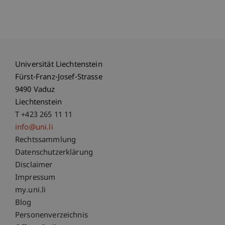
Universität Liechtenstein
Fürst-Franz-Josef-Strasse
9490 Vaduz
Liechtenstein
T +423 265 11 11
info@uni.li
Fußzeile Rechtliche Hinweise
Rechtssammlung
Datenschutzerklärung
Disclaimer
Impressum
Fußzeile Subdomain-Verzeichnis
my.uni.li
Blog
Personenverzeichnis