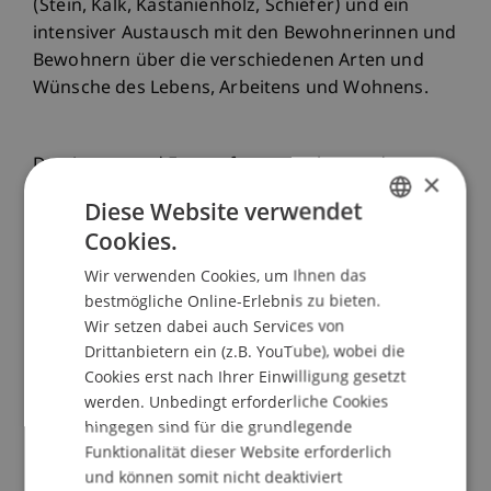
(Stein, Kalk, Kastanienholz, Schiefer) und ein
intensiver Austausch mit den Bewohnerinnen und
Bewohnern über die verschiedenen Arten und
Wünsche des Lebens, Arbeitens und Wohnens.
Der Ansatz und Entwurfsprozess bestanden aus
×
mehreren Phasen:
Diese Website verwendet
Cookies.
GERMAN
• Erkundung von Situationen, Strukturen und
Wir verwenden Cookies, um Ihnen das
ENGLISH
Lebensweisen.
bestmögliche Online-Erlebnis zu bieten.
• Analyse der konstruierten architektonischen
Wir setzen dabei auch Services von
Narrative.
Drittanbietern ein (z.B. YouTube), wobei die
• Erfindung aus dem Inventar der vorhandenen
Cookies erst nach Ihrer Einwilligung gesetzt
materiellen und immateriellen Aspekte.
werden. Unbedingt erforderliche Cookies
hingegen sind für die grundlegende
Funktionalität dieser Website erforderlich
Die gebauten Erzählungen von Castè wurden
und können somit nicht deaktiviert