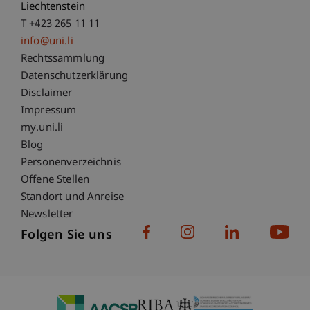
Liechtenstein
T +423 265 11 11
info@uni.li
Fußzeile Rechtliche Hinweise
Rechtssammlung
Datenschutzerklärung
Disclaimer
Impressum
Fußzeile Subdomain-Verzeichnis
my.uni.li
Blog
Personenverzeichnis
Offene Stellen
Standort und Anreise
Newsletter
Folgen Sie uns