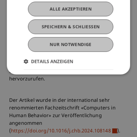
Führungskommunikation im digitalen Raum
ALLE AKZEPTIEREN
effizienter und persönlicher zu gestalten.
SPEICHERN & SCHLIESSEN
Ihre Ergebnisse lassen somit Rückschlüsse darauf
zu, wie Mitarbeitende wahrscheinlich auf
NUR NOTWENDIGE
bestimmte quasi-nonverbale Darstellungen
reagieren werden, und geben Führungskräften
DETAILS ANZEIGEN
Empfehlungen für die Anpassung ihrer affektiven
Signale, um die gewünschten Reaktionen
hervorzurufen.
Der Artikel wurde in der international sehr
renommierten Fachzeitschrift «Computers in
Human Behavior» zur Veröffentlichung
angenommen
(
https://doi.org/10.1016/j.chb.2024.108148
).