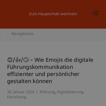
Zum Hauptinhalt wechseln
Neuigkeiten
😊/👍/🙄 – Wie Emojis die digitale
Führungskommunikation
effizienter und persönlicher
gestalten können
30. Januar 2024
Führung
Digitalisierung
Forschung